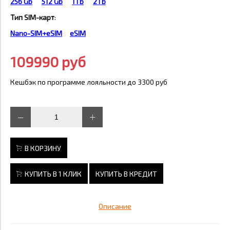
256 Gb
512 Gb
1Tb
2Tb
Тип SIM-карт
:
Nano-SIM+eSIM
еSIM
109990 руб
Кешбэк по программе лояльности до 3300 руб
В КОРЗИНУ
КУПИТЬ В 1 КЛИК
КУПИТЬ В КРЕДИТ
Описание