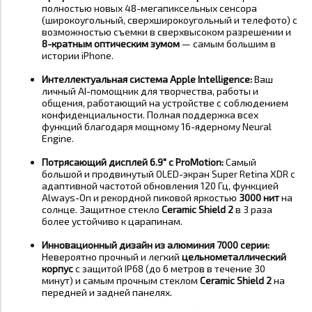
полностью новых 48-мегапиксельных сенсора
(широкоугольный, сверхширокоугольный и телефото) с
возможностью съемки в сверхвысоком разрешении и
8-кратным оптическим зумом
— самым большим в
истории iPhone
.
Интеллектуальная система Apple Intelligence:
Ваш
личный AI-помощник для творчества, работы и
общения, работающий на устройстве с соблюдением
конфиденциальности. Полная поддержка всех
функций благодаря мощному 16-ядерному Neural
Engine
.
Потрясающий дисплей 6.9" с ProMotion:
Самый
большой и продвинутый OLED-экран Super Retina XDR с
адаптивной частотой обновления 120 Гц, функцией
Always-On и рекордной пиковой яркостью
3000 нит
на
солнце. Защитное стекло
Ceramic Shield 2
в 3 раза
более устойчиво к царапинам
.
Инновационный дизайн из алюминия 7000 серии:
Невероятно прочный и легкий
цельнометаллический
корпус
с защитой IP68 (до 6 метров в течение 30
минут) и самым прочным стеклом
Ceramic Shield 2
на
передней и задней панелях
.