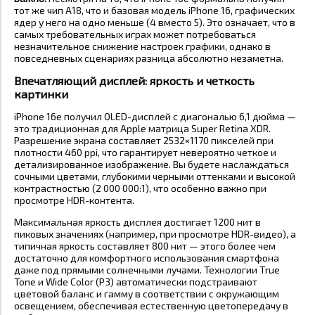
тот же чип A18, что и базовая модель iPhone 16, графических
ядер у него на одно меньше (4 вместо 5). Это означает, что в
самых требовательных играх может потребоваться
незначительное снижение настроек графики, однако в
повседневных сценариях разница абсолютно незаметна.
Впечатляющий дисплей: яркость и четкость
картинки
iPhone 16e получил OLED-дисплей с диагональю 6,1 дюйма —
это традиционная для Apple матрица Super Retina XDR.
Разрешение экрана составляет 2532×1170 пикселей при
плотности 460 ppi, что гарантирует невероятно четкое и
детализированное изображение. Вы будете наслаждаться
сочными цветами, глубокими черными оттенками и высокой
контрастностью (2 000 000:1), что особенно важно при
просмотре HDR-контента.
Максимальная яркость дисплея достигает 1200 нит в
пиковых значениях (например, при просмотре HDR-видео), а
типичная яркость составляет 800 нит — этого более чем
достаточно для комфортного использования смартфона
даже под прямыми солнечными лучами. Технологии True
Tone и Wide Color (P3) автоматически подстраивают
цветовой баланс и гамму в соответствии с окружающим
освещением, обеспечивая естественную цветопередачу в