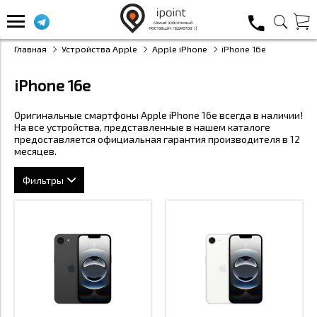
Главная
Устройства Apple
Apple iPhone
iPhone 16e
iPhone 16e
Оригинальные смартфоны Apple iPhone 16e всегда в наличии!
На все устройства, представленные в нашем каталоге
предоставляется официальная гарантия производителя в 12
месяцев.
Фильтры
Модель устройства
Объём памяти
iPhone 16e
Материал
128 ГБ
Применить
Закрыть
Стандарт связи
Алюминий
256 ГБ