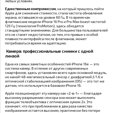
любых условиях.
Единственным компромиссом
, на который пришлось пойти
Apple для снижения стоимости, стала частота обновления
экрана, оставшаяся на уровне 60 Гц. В то время как
флагманские модели iPhone 16 Pro и Pro Max boast частотой
120 Гц (технология ProMotion), здесь обходятся
стандартными значениями. Для большинства пользователей
это не станет недостатком, но тем, кто привык к особой
плавности интерфейса после флагманов, может
потребоваться время на адаптацию.
Камера: профессиональные снимки с одной
линзой
Одна из самых заметных особенностей iPhone 16e — это
система камер. В отличие от других современных
смартфонов, здесь установлен всего один основной модуль,
но какой! 48-мегапиксельный сенсор с диафрагмой ƒ/1.6 и
оптической стабилизацией изображения (OIS) — это тот же
датчик, что используется в базовом iPhone 16.
Apple позиционирует эту камеру как «2-в-1» — благодаря
высокому разрешению сенсора она может выполнять
функции телеобъектива с оптическим зумом 2x. Это
означает, что при приближении в два раза качество
изображения остается высоким, практически без потери