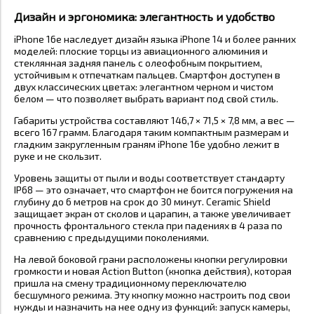
Дизайн и эргономика: элегантность и удобство
iPhone 16e наследует дизайн языка iPhone 14 и более ранних
моделей: плоские торцы из авиационного алюминия и
стеклянная задняя панель с олеофобным покрытием,
устойчивым к отпечаткам пальцев. Смартфон доступен в
двух классических цветах: элегантном черном и чистом
белом — что позволяет выбрать вариант под свой стиль.
Габариты устройства составляют 146,7 × 71,5 × 7,8 мм, а вес —
всего 167 грамм. Благодаря таким компактным размерам и
гладким закругленным граням iPhone 16e удобно лежит в
руке и не скользит.
Уровень защиты от пыли и воды соответствует стандарту
IP68 — это означает, что смартфон не боится погружения на
глубину до 6 метров на срок до 30 минут. Ceramic Shield
защищает экран от сколов и царапин, а также увеличивает
прочность фронтального стекла при падениях в 4 раза по
сравнению с предыдущими поколениями.
На левой боковой грани расположены кнопки регулировки
громкости и новая Action Button (кнопка действия), которая
пришла на смену традиционному переключателю
бесшумного режима. Эту кнопку можно настроить под свои
нужды и назначить на нее одну из функций: запуск камеры,