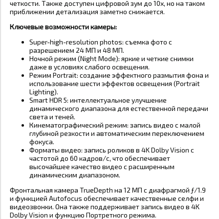
четкости. Также доступен цифровой зум до 10x, но на таком
приближении детализация заметно снижается.
Ключевые возможности камеры:
Super-high-resolution photos: съемка фото с
разрешением 24 МП и 48 МП.
Ночной режим (Night Mode): яркие и четкие снимки
даже в условиях слабого освещения.
Режим Portrait: создание эффектного размытия фона и
использование шести эффектов освещения (Portrait
Lighting).
Smart HDR 5: интеллектуальное улучшение
динамического диапазона для естественной передачи
света и теней.
Кинематографический режим: запись видео с малой
глубиной резкости и автоматическим переключением
фокуса.
Форматы видео: запись роликов в 4K Dolby Vision с
частотой до 60 кадров/с, что обеспечивает
высочайшее качество видео с расширенным
динамическим диапазоном.
Фронтальная камера TrueDepth на 12 МП с диафрагмой ƒ/1.9
и функцией Autofocus обеспечивает качественные селфи и
видеозвонки. Она также поддерживает запись видео в 4K
Dolby Vision и функцию Портретного режима.