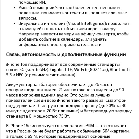
помощью ИИ.
Умный помощник Siri: стал более естественным и
полезным, понимает контекст и выполняет сложные
запросы.
Визуальный интеллект (Visual Intelligence): позволяет
взаимодействовать с объектами через камеру.
Например, навести камеру на афишу концерта, чтобы
добавить событие в календарь, или узнать
информацию о достопримечательности.
Связь, автономность и дополнительные функции
iPhone 16e поддерживает все современные стандарты
связи: 5G (sub-6 GHz), Gigabit LTE, Wi-Fi 6 (802.11ax), Bluetooth
5.3 и NFC (с режимом считывания).
Аккумуляторная батарея обеспечивает до 26 часов
воспроизведения видео, 21 час потокового видео и до 90
часов воспроизведения аудио. Это один из лучших
показателей среди всех iPhone такого размера. Смартфон
поддерживает быструю проводную зарядку (до 50% за 30
минут с адаптером 20 Вт или выше) и беспроводную зарядку
стандарта Qi мощностью 7,5 Вт.
В iPhone 16e используется технология eSIM — это означает,
что в России он не будет работать с обычными SIM-картами,
а только с eSIM, которые поддерживают основные