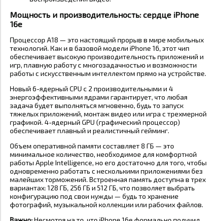
Мощность и производительность: сердце iPhone
16e
Процессор A18 — это настоящий прорыв в мире мобильных
технологий. Как и в базовой модели iPhone 16, этот чип
обеспечивает высокую производительность приложений и
игр, плавную работу с многозадачностью и возможности
работы с искусственным интеллектом прямо на устройстве.
Новый 6-ядерный CPU с 2 производительными и 4
энергоэффективными ядрами гарантирует, что любая
задача будет выполняться мгновенно, будь то запуск
тяжелых приложений, монтаж видео или игра с трехмерной
графикой. 4-ядерный GPU (графический процессор)
обеспечивает плавный и реалистичный гейминг.
Объем оперативной памяти составляет 8 ГБ — это
минимальное количество, необходимое для комфортной
работы Apple Intelligence, но его достаточно для того, чтобы
одновременно работать с несколькими приложениями без
малейших торможений. Встроенная память доступна в трех
вариантах: 128 ГБ, 256 ГБ и 512 ГБ, что позволяет выбрать
конфигурацию под свои нужды — будь то хранение
фотографий, музыкальной коллекции или рабочих файлов.
Важно:
Несмотря на то, что iPhone 16e формально получил