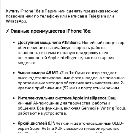
Купить iPhone 16e
в Перми или сделать предзаказ можно
позвонив нам по
телефону
или написав в
Telegram
или
WhatsApp
.
⚡️
Главные преимущества iPhone 16e:
Доступная мощь чипа A18 Bionic:
Новейший процессор
обеспечивает высочайшую скорость работы,
плавность системы и полную поддержку всех
возможностей Apple Intelligence, как и в старших
моделях
.
Умная камера 48 МП «2-в-1»:
Один сенсор создает
высокодетализированные фото и видео, а с помощью
программных методов обеспечивает качественное 2-
кратное приближение (52 мм) и портретный режим
.
Интеллектуальная система Apple Intelligence:
Ваш
личный AI-помощник для творчества, работы и
общения. Все функции, включая Genmoji и Writing Tools,
работают на устройстве
.
Яркий дисплей 6.1":
Четкий и цветонасыщенный OLED-
экран Super Retina XDR с высокой пиковой яркостью