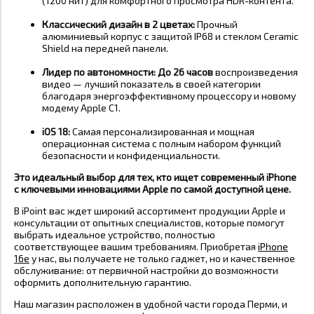
(1200 нит) для комфортного просмотра HDR-контента
.
Классический дизайн в 2 цветах:
Прочный
алюминиевый корпус с защитой IP68 и стеклом Ceramic
Shield на передней панели
.
Лидер по автономности:
До 26 часов
воспроизведения
видео — лучший показатель в своей категории
благодаря энергоэффективному процессору и новому
модему Apple C1
.
iOS 18:
Самая персонализированная и мощная
операционная система с полным набором функций
безопасности и конфиденциальности.
Это идеальный выбор для тех, кто ищет современный iPhone
с ключевыми инновациями Apple по самой доступной цене.
В iPoint вас ждет широкий ассортимент продукции Apple и
консультации от опытных специалистов, которые помогут
выбрать идеальное устройство, полностью
соответствующее вашим требованиям. Приобретая
iPhone
16e
у нас, вы получаете не только гаджет, но и качественное
обслуживание: от первичной настройки до возможности
оформить дополнительную гарантию.
Наш магазин расположен в удобной части города Перми, и