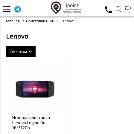
Главная
Приставки & VR
Lenovo
Lenovo
Фильтры
Цена
73 990
73 990
73990
73990
Игровая приставка
Lenovo Legion Go
Применить
Закрыть
16/512Gb