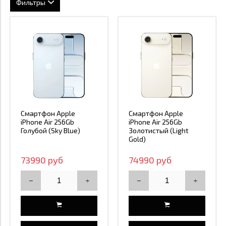
Фильтры
Модель устройства
Объём памяти
iPhone Air
Материал
256 ГБ
Применить
Закрыть
Цена
Титан
512 ГБ
1 ТБ
Смартфон Apple
Смартфон Apple
Применить
Закрыть
73 990
92 990
iPhone Air 256Gb
iPhone Air 256Gb
Голубой (Sky Blue)
Золотистый (Light
Gold)
Применить
Закрыть
73990
92990
73990 руб
74990 руб
Применить
Закрыть