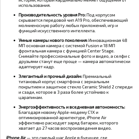
использования.
Производительность уровня Pro:
Под корпусом
скрывается передовой чип A19 Pro, обеспечивающий
молниеносную работу любых приложений, игр и
функций искусственного интеллекта.
Умные камеры нового поколения:
Инновационная 48
МП основная камера с системой Fusion и 18 МП
фронтальная камера с функцией Center Stage.
Снимайте профессиональные фото и видео, а селфи с
друзьями станут еще проще — камера автоматически
адаптирует кадр.
Элегантный и прочный дизайн:
Премиальный
титановый корпус смартфона с зеркальным
покрытием и защитное стекло Ceramic Shield 2 спереди
и сзади, которое в 3 раза более устойчиво к
царапинам.
Энергоэффективность и вседневная автономность:
Благодаря новому Apple-модему C1X и
оптимизированной архитектуре, iPhone Air
эффективно расходует заряд батареи, которого
хватает до 27 часов воспроизведения видео.
iPhone Air
— это смелый шаг Apple в будущее, где