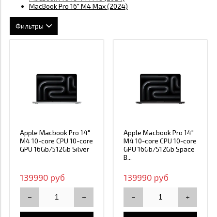
MacBook Pro 16" M4 Max (2024)
Фильтры
Модель устройства
Процессор
Macbook Pro 14 M4 (2024)
Цена
M4
Macbook Pro 14 M5 (2025)
M5
Macbook Pro 14 M5 Pro (2026)
139 990
379 990
M5 Pro
Apple Macbook Pro 14"
Apple Macbook Pro 14"
Macbook Pro 14 M5 Max (2026)
M4 10-core CPU 10-core
M4 10-core CPU 10-core
GPU 16Gb/512Gb Silver
GPU 16Gb/512Gb Space
139990
379990
M5 Max
Macbook Pro 16 M5 Pro (2026)
B...
139990 руб
139990 руб
Macbook Pro 16 M5 Max (2026)
Применить
Закрыть
Применить
Закрыть
Применить
Закрыть