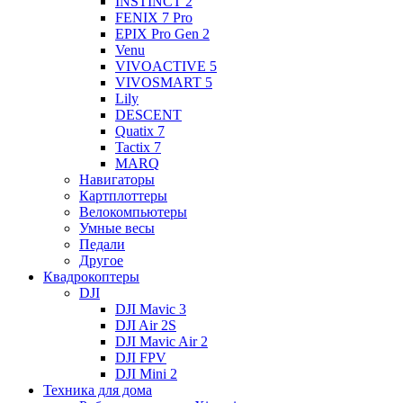
INSTINCT 2
FENIX 7 Pro
EPIX Pro Gen 2
Venu
VIVOACTIVE 5
VIVOSMART 5
Lily
DESCENT
Quatix 7
Tactix 7
MARQ
Навигаторы
Картплоттеры
Велокомпьютеры
Умные весы
Педали
Другое
Квадрокоптеры
DJI
DJI Mavic 3
DJI Air 2S
DJI Mavic Air 2
DJI FPV
DJI Mini 2
Техника для дома