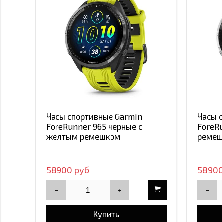
Часы спортивные Garmin
Часы 
ForeRunner 965 черные с
ForeR
желтым ремешком
реме
58900 руб
58900
Купить