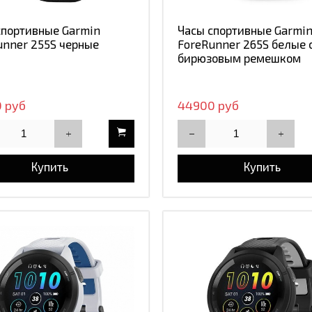
спортивные Garmin
Часы спортивные Garmi
unner 255S черные
ForeRunner 265S белые 
бирюзовым ремешком
 руб
44900 руб
Купить
Купить