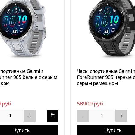
спортивные Garmin
Часы спортивные Garmi
unner 965 белые с серым
ForeRunner 965 черные 
шком
серым ремешком
 руб
58900 руб
Купить
Купить