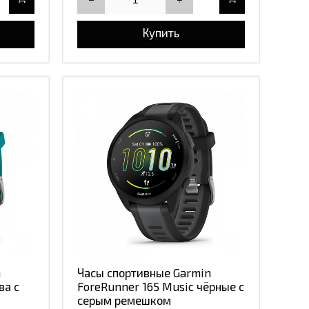
Купить
n
Часы спортивные Garmin
ва с
ForeRunner 165 Music чёрные с
серым ремешком