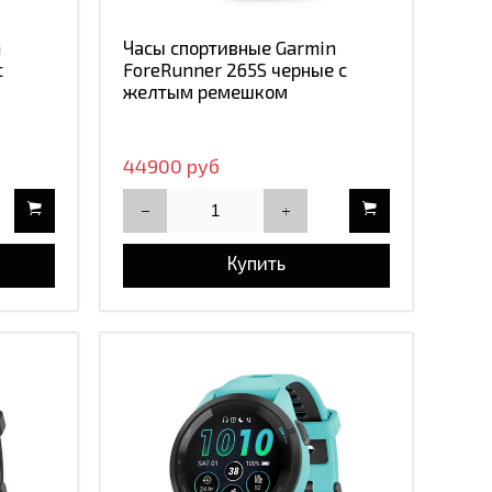
n
Часы спортивные Garmin
с
ForeRunner 265S черные с
желтым ремешком
44900 руб
Купить