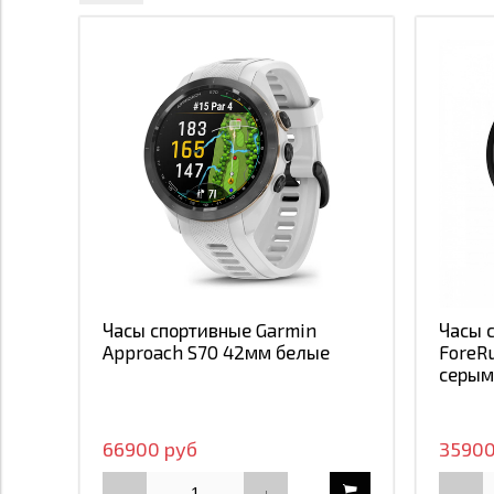
10 500
517 900
10500
517900
Применить
Закрыть
Часы спортивные Garmin
Часы 
Approach S70 42мм белые
ForeR
серым
66900 руб
35900