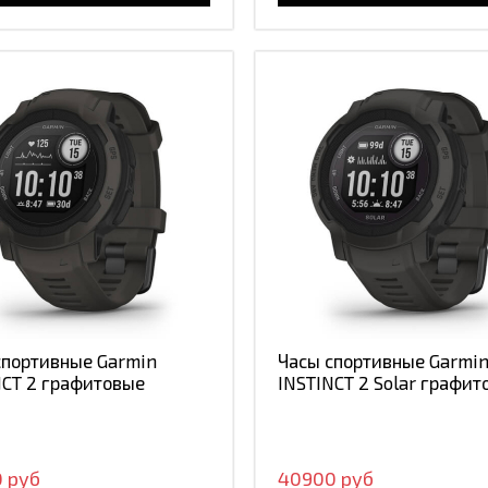
спортивные Garmin
Часы спортивные Garmi
NCT 2 графитовые
INSTINCT 2 Solar графит
 руб
40900 руб