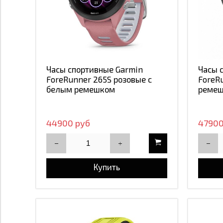
Часы спортивные Garmin
Часы 
ForeRunner 265S розовые с
ForeR
белым ремешком
реме
44900 руб
47900
Купить