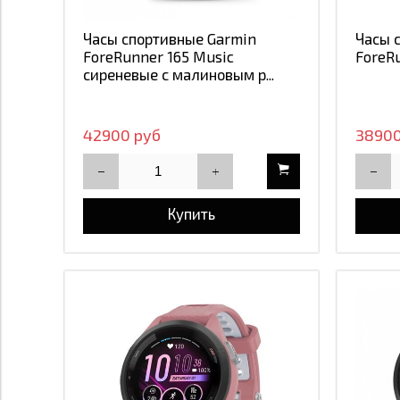
Часы спортивные Garmin
Часы 
ForeRunner 165 Music
ForeR
сиреневые с малиновым р...
42900 руб
38900
Купить