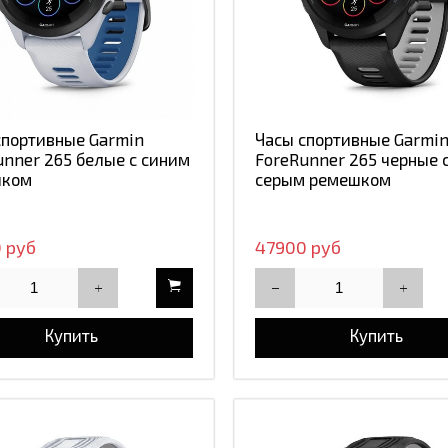
спортивные Garmin
Часы спортивные Garmi
unner 265 белые с синим
ForeRunner 265 черные 
шком
серым ремешком
 руб
47900 руб
Купить
Купить