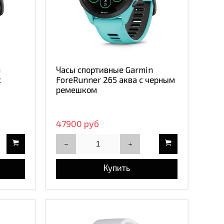
n
Часы спортивные Garmin
с
ForeRunner 265 аква с черным
ремешком
47900 руб
Купить