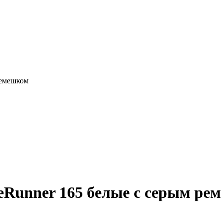
ремешком
eRunner 165 белые с серым ре