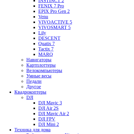
INSTINCT 2
FENIX 7 Pro
EPIX Pro Gen 2
Venu
VIVOACTIVE 5
VIVOSMART 5
Lily
DESCENT
Quatix 7
Tactix 7
MARQ
Навигаторы
Картплоттеры
Велокомпьютеры
Умные весы
Педали
Другое
Квадрокоптеры
DJI
DJI Mavic 3
DJI Air 2S
DJI Mavic Air 2
DJI FPV
DJI Mini 2
Техника для дома