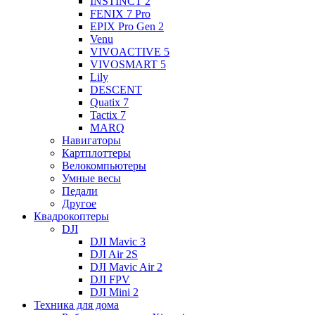
INSTINCT 2
FENIX 7 Pro
EPIX Pro Gen 2
Venu
VIVOACTIVE 5
VIVOSMART 5
Lily
DESCENT
Quatix 7
Tactix 7
MARQ
Навигаторы
Картплоттеры
Велокомпьютеры
Умные весы
Педали
Другое
Квадрокоптеры
DJI
DJI Mavic 3
DJI Air 2S
DJI Mavic Air 2
DJI FPV
DJI Mini 2
Техника для дома