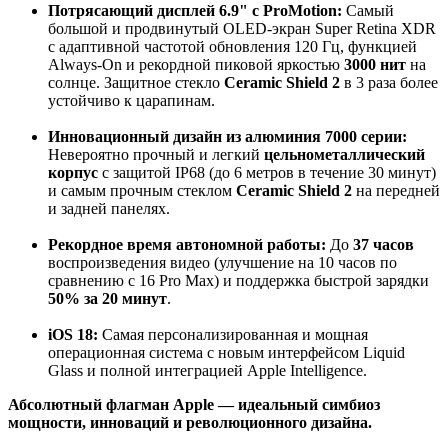
Потрясающий дисплей 6.9" с ProMotion:
Самый
большой и продвинутый OLED-экран Super Retina XDR
с адаптивной частотой обновления 120 Гц, функцией
Always-On и рекордной пиковой яркостью
3000 нит
на
солнце. Защитное стекло
Ceramic Shield 2
в 3 раза более
устойчиво к царапинам
.
Инновационный дизайн из алюминия 7000 серии:
Невероятно прочный и легкий
цельнометаллический
корпус
с защитой IP68 (до 6 метров в течение 30 минут)
и самым прочным стеклом
Ceramic Shield 2
на передней
и задней панелях
.
Рекордное время автономной работы:
До
37 часов
воспроизведения видео (улучшение на 10 часов по
сравнению с 16 Pro Max) и поддержка быстрой зарядки
50% за 20 минут
.
iOS 18:
Самая персонализированная и мощная
операционная система с новым интерфейсом Liquid
Glass и полной интеграцией Apple Intelligence
.
Абсолютный флагман Apple — идеальный симбиоз
мощности, инноваций и революционного дизайна.