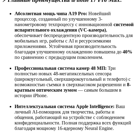
Абсолютная мощь чипа A19 Pro:
Новейший
процессор, созданный по улучшенному 3-
нанометровому техпроцессу с инновационной
системой
испарительного охлаждения (VC-камера)
,
обеспечивает беспрецедентную производительность для
мобильных игр, работы с AI и ресурсоемкими
приложениями. Устойчивая производительность
благодаря улучшенному охлаждению повышена до
40%
по сравнению с предыдущим поколением
.
Профессиональная система камер 48 МП:
Три
полностью новых 48-мегапиксельных сенсора
(широкоугольный, сверхширокоугольный и телефото) с
возможностью съемки в сверхвысоком разрешении и
8-
кратным оптическим зумом
— самым большим в
истории iPhone
.
Интеллектуальная система Apple Intelligence:
Ваш
личный AI-помощник для творчества, работы и
общения, работающий на устройстве с соблюдением
конфиденциальности. Полная поддержка всех функций
благодаря мощному 16-ядерному Neural Engine
.