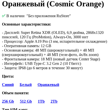
Оранжевый (Cosmic Orange)
✅
В наличии
"Без приложения RuStore"
Основные характеристики:
- Дисплей: Super Retina XDR (OLED), 6,9 дюйма, 2868x1320
пикселей, 120 Гц (ProMotion), Always-On, 3000 нит
- Процессор: Apple A19 Pro (3 нм, испарительное охлаждение)
- Оперативная память: 12 GB
- Основная камера: 48 МП (широкоугольный) + 48 МП
(сверхширокоугольный) + 48 МП (теле-фото, 4x/8x zoom)
- Фронтальная камера: 18 МП (новый датчик Center Stage)
- Интерфейс: USB Type-C 3.2 Gen 2 (10 Гбит/с)
- Защита: IP68 (до 6 метров в течение 30 минут)
Цвета:
Синий
Белый
Оранжевый
Объем памяти:
256 Gb
512 Gb
1Tb
2Tb
Тип SIM-карт
: