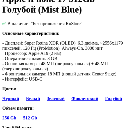
Голубой (Mist Blue)
✅
В наличии
"Без приложения RuStore"
Основные характеристики:
- Дисплей: Super Retina XDR (OLED), 6,3 дюйма, ~2556x1179
пикселей, 120 Гц (ProMotion), Always-On, 3000 нит
- Процессор: Apple A19 (2 нм)
- Оперативная память: 8 GB
- Основная камера: 48 МП (широкоугольная) + 48 МП
(сверхширокоугольная)
- Фронтальная камера: 18 МП (новый датчик Center Stage)
- Интерфейс: USB-C
Цвета:
Черный
Белый
Зеленый
Фиолетовый
Голубой
Объем памяти:
256 Gb
512 Gb
Тип SIM-карт
: