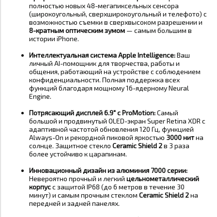
полностью новых 48-мегапиксельных сенсора
(широкоугольный, сверхширокоугольный и телефото) с
возможностью съемки в сверхвысоком разрешении и
8-кратным оптическим зумом
— самым большим в
истории iPhone
.
Интеллектуальная система Apple Intelligence:
Ваш
личный AI-помощник для творчества, работы и
общения, работающий на устройстве с соблюдением
конфиденциальности. Полная поддержка всех
функций благодаря мощному 16-ядерному Neural
Engine
.
Потрясающий дисплей 6.9" с ProMotion:
Самый
большой и продвинутый OLED-экран Super Retina XDR с
адаптивной частотой обновления 120 Гц, функцией
Always-On и рекордной пиковой яркостью
3000 нит
на
солнце. Защитное стекло
Ceramic Shield 2
в 3 раза
более устойчиво к царапинам
.
Инновационный дизайн из алюминия 7000 серии:
Невероятно прочный и легкий
цельнометаллический
корпус
с защитой IP68 (до 6 метров в течение 30
минут) и самым прочным стеклом
Ceramic Shield 2
на
передней и задней панелях
.