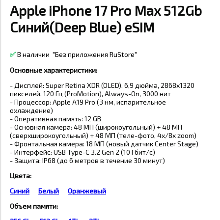
Apple iPhone 17 Pro Max 512Gb
Синий(Deep Blue) eSIM
✅
В наличии
"Без приложения RuStore"
Основные характеристики:
- Дисплей: Super Retina XDR (OLED), 6,9 дюйма, 2868x1320
пикселей, 120 Гц (ProMotion), Always-On, 3000 нит
- Процессор: Apple A19 Pro (3 нм, испарительное
охлаждение)
- Оперативная память: 12 GB
- Основная камера: 48 МП (широкоугольный) + 48 МП
(сверхширокоугольный) + 48 МП (теле-фото, 4x/8x zoom)
- Фронтальная камера: 18 МП (новый датчик Center Stage)
- Интерфейс: USB Type-C 3.2 Gen 2 (10 Гбит/с)
- Защита: IP68 (до 6 метров в течение 30 минут)
Цвета:
Синий
Белый
Оранжевый
Объем памяти: