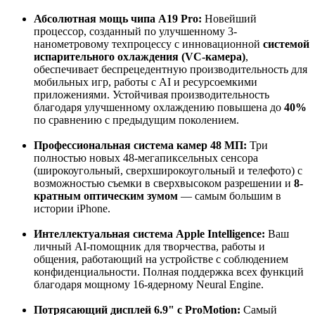
Абсолютная мощь чипа A19 Pro:
Новейший
процессор, созданный по улучшенному 3-
нанометровому техпроцессу с инновационной
системой
испарительного охлаждения (VC-камера)
,
обеспечивает беспрецедентную производительность для
мобильных игр, работы с AI и ресурсоемкими
приложениями. Устойчивая производительность
благодаря улучшенному охлаждению повышена до
40%
по сравнению с предыдущим поколением
.
Профессиональная система камер 48 МП:
Три
полностью новых 48-мегапиксельных сенсора
(широкоугольный, сверхширокоугольный и телефото) с
возможностью съемки в сверхвысоком разрешении и
8-
кратным оптическим зумом
— самым большим в
истории iPhone
.
Интеллектуальная система Apple Intelligence:
Ваш
личный AI-помощник для творчества, работы и
общения, работающий на устройстве с соблюдением
конфиденциальности. Полная поддержка всех функций
благодаря мощному 16-ядерному Neural Engine
.
Потрясающий дисплей 6.9" с ProMotion:
Самый