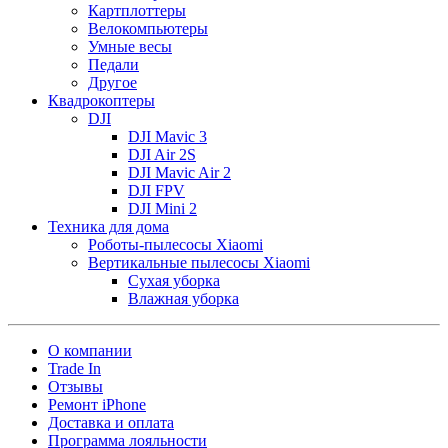
Картплоттеры
Велокомпьютеры
Умные весы
Педали
Другое
Квадрокоптеры
DJI
DJI Mavic 3
DJI Air 2S
DJI Mavic Air 2
DJI FPV
DJI Mini 2
Техника для дома
Роботы-пылесосы Xiaomi
Вертикальные пылесосы Xiaomi
Сухая уборка
Влажная уборка
О компании
Trade In
Отзывы
Ремонт iPhone
Доставка и оплата
Программа лояльности