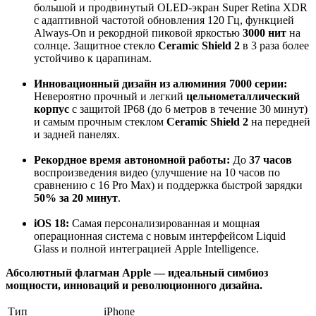
большой и продвинутый OLED-экран Super Retina XDR
с адаптивной частотой обновления 120 Гц, функцией
Always-On и рекордной пиковой яркостью
3000 нит
на
солнце. Защитное стекло
Ceramic Shield 2
в 3 раза более
устойчиво к царапинам
.
Инновационный дизайн из алюминия 7000 серии:
Невероятно прочный и легкий
цельнометаллический
корпус
с защитой IP68 (до 6 метров в течение 30 минут)
и самым прочным стеклом
Ceramic Shield 2
на передней
и задней панелях
.
Рекордное время автономной работы:
До
37 часов
воспроизведения видео (улучшение на 10 часов по
сравнению с 16 Pro Max) и поддержка быстрой зарядки
50% за 20 минут
.
iOS 18:
Самая персонализированная и мощная
операционная система с новым интерфейсом Liquid
Glass и полной интеграцией Apple Intelligence
.
Абсолютный флагман Apple — идеальный симбиоз
мощности, инноваций и революционного дизайна.
Тип
iPhone