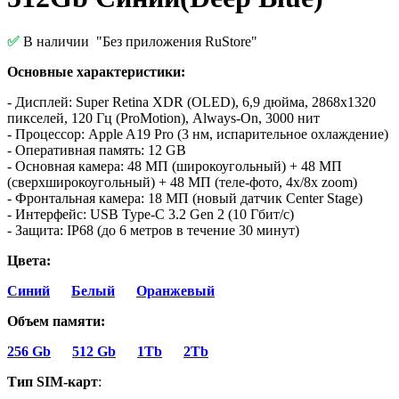
✅
В наличии
"Без приложения RuStore"
Основные характеристики:
- Дисплей: Super Retina XDR (OLED), 6,9 дюйма, 2868x1320
пикселей, 120 Гц (ProMotion), Always-On, 3000 нит
- Процессор: Apple A19 Pro (3 нм, испарительное охлаждение)
- Оперативная память: 12 GB
- Основная камера: 48 МП (широкоугольный) + 48 МП
(сверхширокоугольный) + 48 МП (теле-фото, 4x/8x zoom)
- Фронтальная камера: 18 МП (новый датчик Center Stage)
- Интерфейс: USB Type-C 3.2 Gen 2 (10 Гбит/с)
- Защита: IP68 (до 6 метров в течение 30 минут)
Цвета:
Синий
Белый
Оранжевый
Объем памяти:
256 Gb
512 Gb
1Tb
2Tb
Тип SIM-карт
: