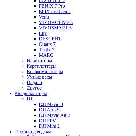
INSTINCT 2
FENIX 7 Pro
EPIX Pro Gen 2
Venu
VIVOACTIVE 5
VIVOSMART 5
Lily
DESCENT
Quatix 7
Tactix 7
MARQ
Навигаторы
Картплоттеры
Велокомпьютеры
Умные весы
Педали
Другое
Квадрокоптеры
DJI
DJI Mavic 3
DJI Air 2S
DJI Mavic Air 2
DJI FPV
DJI Mini 2
Техника для дома