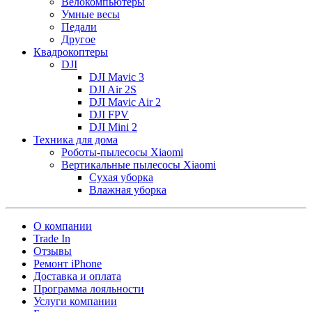
Велокомпьютеры
Умные весы
Педали
Другое
Квадрокоптеры
DJI
DJI Mavic 3
DJI Air 2S
DJI Mavic Air 2
DJI FPV
DJI Mini 2
Техника для дома
Роботы-пылесосы Xiaomi
Вертикальные пылесосы Xiaomi
Сухая уборка
Влажная уборка
О компании
Trade In
Отзывы
Ремонт iPhone
Доставка и оплата
Программа лояльности
Услуги компании