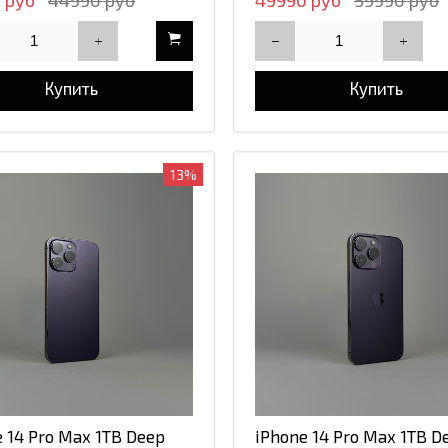
 руб
44990 руб
49990 руб
59990 руб
й
й
Купить
Купить
й (Desert Titanium)
13%
евый
 14 Pro Max 1TB Deep
iPhone 14 Pro Max 1TB D