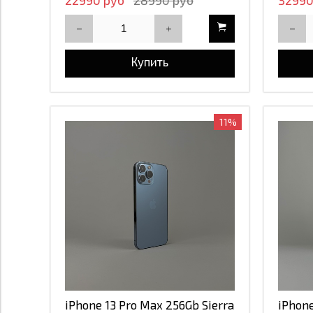
22990 руб
28990 руб
32990
iPhone 13
розовы
iPhone 12 Pro Max
желты
Купить
iPhone 12 mini
Бежевы
11%
iPhone 11 Pro Max
оранж
iPhone 11
iPhone XR
iPhone XS Max
iPhone 7 Plus
iPhone 17
iPhone 13 Pro Max 256Gb Sierra
iPhone