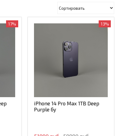
17%
13%
eep
iPhone 14 Pro Max 1TB Deep
Purple бу