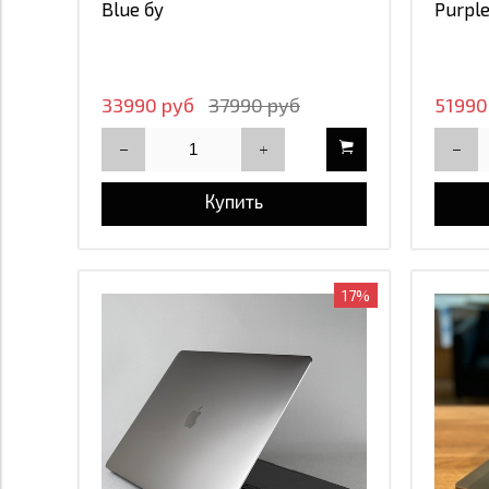
iPhone 17 Pro
Blue бу
Purple
iPhone 17 Pro Max
33990 руб
37990 руб
51990
Купить
17%