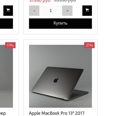
51990 руб
59990 руб
Купить
17%
21%
eep
Apple MacBook Pro 13" 2017