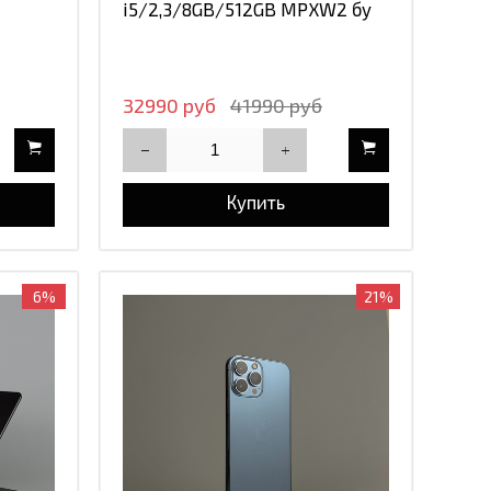
i5/2,3/8GB/512GB MPXW2 бу
32990 руб
41990 руб
Купить
6%
21%