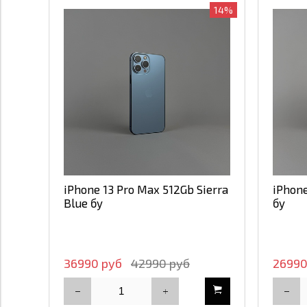
14%
iPhone 13 Pro Max 512Gb Sierra
iPhone
Blue бу
бу
36990 руб
42990 руб
26990