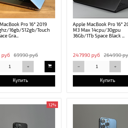
MacBook Pro 16" 2019
Apple MacBook Pro 16" 2
6ghz/16gb/512gb/Touch
M3 Max 14cpu/30gpu
ace Gra...
36Gb/1Tb Space Black ...
 руб
69990 руб
247990 руб
264990 р
Купить
Купить
12%