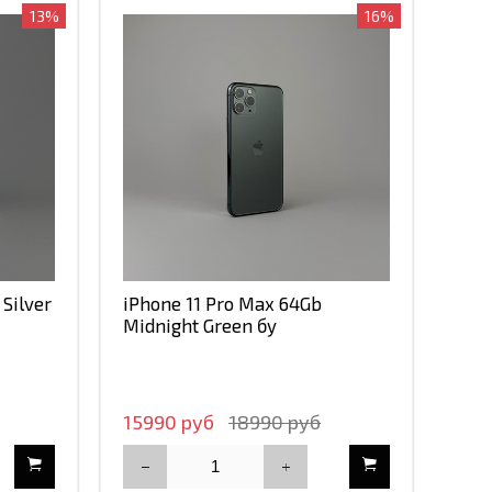
13%
16%
Silver
iPhone 11 Pro Max 64Gb
Midnight Green бу
15990 руб
18990 руб