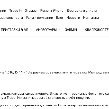
ании
Trade In
Отзывы
Ремонт iPhone
Доставка и оплата
ма лояльности
Услуги компании
Блог
Новости
Контакты
ПРИСТАВКИ & VR
АКСЕССУАРЫ
GARMIN
КВАДРОКОПТЕ
one 17, 16, 15, 14 и 13 в разных объёмах памяти и цветах. Мы прод
экран, камеры, связь и корпус. В карточке — реальные фото того с
 в Trade-in и зачитываем её стоимость в счёт покупки.
угие города отправляем доставкой. Оплата картой, наличными или 