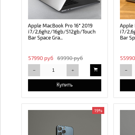
Apple MacBook Pro 16" 2019
Apple 
i7/2,6ghz/16gb/512gb/Touch
i7/2,
Bar Space Gra...
Bar Sp
57990 руб
69990 руб
55990
Купить
19%