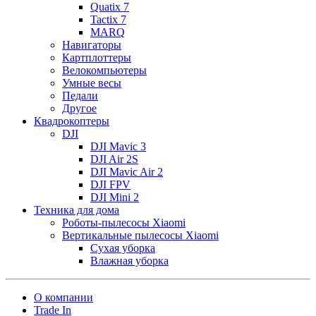
Quatix 7
Tactix 7
MARQ
Навигаторы
Картплоттеры
Велокомпьютеры
Умные весы
Педали
Другое
Квадрокоптеры
DJI
DJI Mavic 3
DJI Air 2S
DJI Mavic Air 2
DJI FPV
DJI Mini 2
Техника для дома
Роботы-пылесосы Xiaomi
Вертикальные пылесосы Xiaomi
Сухая уборка
Влажная уборка
О компании
Trade In