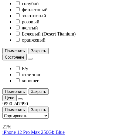
голубой
фиолетовый
золотистый
розовый
желтый
Бежевый (Desert Titanium)
оранжевый
Применить
Закрыть
Состояние
Б/у
отличное
хорошее
Применить
Закрыть
Цена
9990
247990
Применить
Закрыть
21%
iPhone 12 Pro Max 256Gb Blue