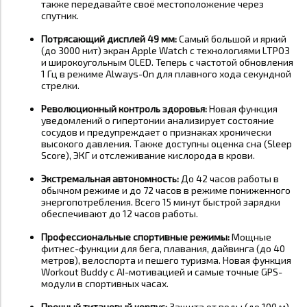
также передавайте своё местоположение через
спутник
.
Потрясающий дисплей 49 мм:
Самый большой и яркий
(до 3000 нит) экран Apple Watch с технологиями LTPO3
и широкоугольным OLED. Теперь с частотой обновления
1 Гц в режиме Always-On для плавного хода секундной
стрелки
.
Революционный контроль здоровья:
Новая функция
уведомлений о гипертонии анализирует состояние
сосудов и предупреждает о признаках хронически
высокого давления. Также доступны оценка сна (Sleep
Score), ЭКГ и отслеживание кислорода в крови
.
Экстремальная автономность:
До 42 часов работы в
обычном режиме и до 72 часов в режиме пониженного
энергопотребления. Всего 15 минут быстрой зарядки
обеспечивают до 12 часов работы
.
Профессиональные спортивные режимы:
Мощные
фитнес-функции для бега, плавания, дайвинга (до 40
метров), велоспорта и пешего туризма. Новая функция
Workout Buddy с AI-мотивацией и самые точные GPS-
модули в спортивных часах
.
Прочный титановый корпус:
Защита от воды (до 100 м),