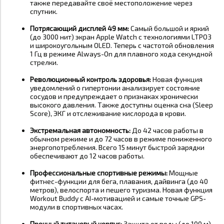
также передавайте своё местоположение через
спутник
.
Потрясающий дисплей 49 мм:
Самый большой и яркий
(до 3000 нит) экран Apple Watch с технологиями LTPO3
и широкоугольным OLED. Теперь с частотой обновления
1 Гц в режиме Always-On для плавного хода секундной
стрелки
.
Революционный контроль здоровья:
Новая функция
уведомлений о гипертонии анализирует состояние
сосудов и предупреждает о признаках хронически
высокого давления. Также доступны оценка сна (Sleep
Score), ЭКГ и отслеживание кислорода в крови
.
Экстремальная автономность:
До 42 часов работы в
обычном режиме и до 72 часов в режиме пониженного
энергопотребления. Всего 15 минут быстрой зарядки
обеспечивают до 12 часов работы
.
Профессиональные спортивные режимы:
Мощные
фитнес-функции для бега, плавания, дайвинга (до 40
метров), велоспорта и пешего туризма. Новая функция
Workout Buddy с AI-мотивацией и самые точные GPS-
модули в спортивных часах
.
Прочный титановый корпус:
Защита от воды (до 100 м),