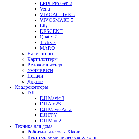
EPIX Pro Gen 2
Venu
VIVOACTIVE 5
VIVOSMART 5
Lily
DESCENT
Quatix 7
Tactix 7
MARQ
Навигаторы
Картплоттеры
Велокомпьютеры
Умные весы
Педали
Другое
Квадрокоптеры
DJI
DJI Mavic 3
DJI Air 2S
DJI Mavic Air 2
DJI FPV
DJI Mini 2
Техника для дома
Роботы-пылесосы Xiaomi
Вертикальные пылесосы Xiaomi