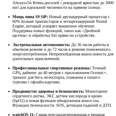
Always-On Retina-дисплей с рекордной яркостью
до 3000
нит
для идеальной читаемости на прямом солнце
.
Мощь чипа S9 SiP:
Новый двухъядерный процессор с
60% больше транзисторов и четырехъядерный Neural
Engine, который ускоряет машинное обучение
.
Поддержка новых функций, таких как «Двойной
щелчок» и обработка Siri прямо на устройстве.
Экстремальная автономность:
До
36 часов работы в
обычном режиме и до 72 часов в режиме пониженного
энергопотребления. Непревзойденная выносливость для
длительных приключений.
Профессиональные спортивные режимы:
Точный
GPS
,
дайвинг до 40 метров с приложением Oceanic+,
трекинг для бега, велоспорта, плавания и пешего
туризма с офлайн-картами.
Продвинутое здоровье и безопасность:
Мониторинг
сердечного ритма, ЭКГ, датчик кислорода в крови
(SpO2)
и новая функция обнаружения апноэ сна.
Функции безопасности: SOS, детекция падений и ДТП.
watchOS 11:
Самая персонализированная и мощная