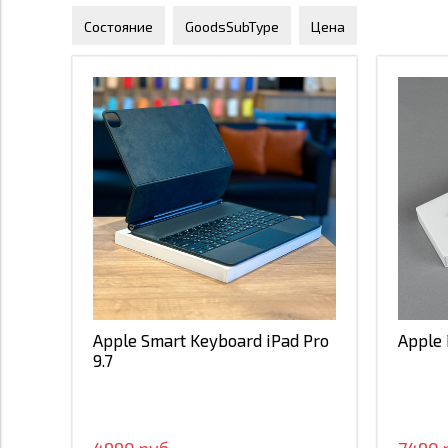
Состояние
GoodsSubType
Цена
Б/у
Мыши
4 990
Клавиатуры
Применить
Закрыть
4990
2
Применить
Закрыть
Применить
Apple Smart Keyboard iPad Pro
Apple 
9.7