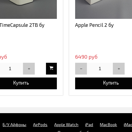
 TimeCapsule 2TB бу
Apple Pencil 2 бу
руб
6490 руб
Купить
Купить
Б/У Айфоны
AirPods
Apple Watch
iPad
MacBook
iMa