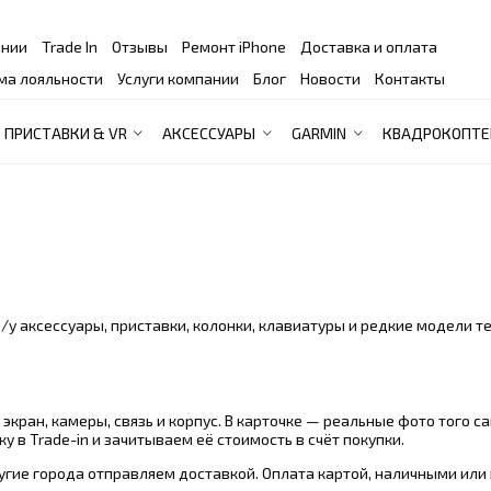
ании
Trade In
Отзывы
Ремонт iPhone
Доставка и оплата
ма лояльности
Услуги компании
Блог
Новости
Контакты
ПРИСТАВКИ & VR
АКСЕССУАРЫ
GARMIN
КВАДРОКОПТЕ
б/у аксессуары, приставки, колонки, клавиатуры и редкие модели т
экран, камеры, связь и корпус. В карточке — реальные фото того с
 в Trade-in и зачитываем её стоимость в счёт покупки.
угие города отправляем доставкой. Оплата картой, наличными или 