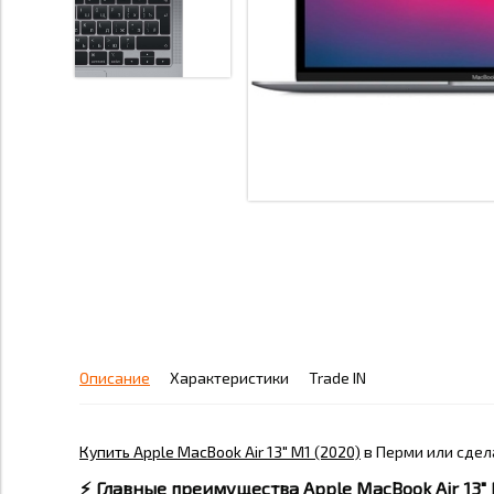
Описание
Характеристики
Trade IN
Купить Apple MacBook Air 13" M1 (2020)
в Перми или сдел
⚡️
Главные преимущества Apple MacBook Air 13" 