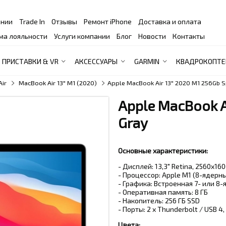
ании
Trade In
Отзывы
Ремонт iPhone
Доставка и оплата
ма лояльности
Услуги компании
Блог
Новости
Контакты
ПРИСТАВКИ & VR
АКСЕССУАРЫ
GARMIN
КВАДРОКОПТЕ
Air
MacBook Air 13" M1 (2020)
Apple MacBook Air 13" 2020 M1 256Gb S
Apple MacBook A
Gray
Основные характеристики:
- Дисплей: 13,3" Retina, 2560x160
- Процессор: Apple M1 (8-ядерн
- Графика: Встроенная 7- или 8
- Оперативная память: 8 ГБ
- Накопитель: 256 ГБ SSD
- Порты: 2 x Thunderbolt / USB 
Цвета: