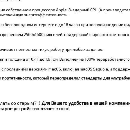
 на собственном процессоре Apple. 8-ядерный CPU (4 производите
 высочайшую энергоэффективность
.
ы в беспроводном интернете и до 18 часов при воспроизведении ви
зрешением 2560x1600 пикселей, поддержкой широкого цветового ох
ечивает полностью тихую работу при любых задачах
.
 кг и толщина от 0,41 до 1,61 см. Выполнен из 100% переработанно
с последними версиями macOS, включая macOS Sequoia, и поддержи
 портативности, который переопределил стандарты для ультрабук
лать со старым? :)
Для Вашего удобства в нашей компани
тарое устройство взачет этого!