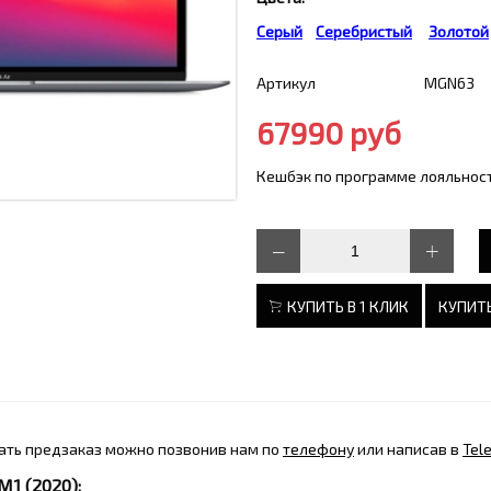
Серый
Серебристый
Золотой
Артикул
MGN63
67990 руб
Кешбэк по программе лояльност
КУПИТЬ В 1 КЛИК
КУПИТЬ
ать предзаказ можно позвонив нам по
телефону
или написав в
Tel
M1 (2020):