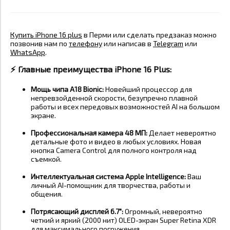
Купить iPhone 16 plus
в Перми или сделать предзаказ можно
позвонив нам по
телефону
или написав в
Telegram
или
WhatsApp
.
⚡️
Главные преимущества iPhone 16 Plus:
Мощь чипа A18 Bionic:
Новейший процессор для
непревзойденной скорости, безупречно плавной
работы и всех передовых возможностей AI на большом
экране.
Профессиональная камера 48 МП:
Делает невероятно
детальные фото и видео в любых условиях. Новая
кнопка Camera Control для полного контроля над
съемкой.
Интеллектуальная система Apple Intelligence:
Ваш
личный AI-помощник для творчества, работы и
общения.
Потрясающий дисплей 6.7":
Огромный, невероятно
четкий и яркий (2000 нит) OLED-экран Super Retina XDR
для максимального погружения.