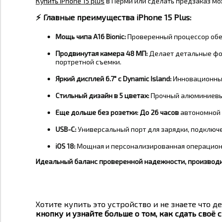
Купить iPhone 15 plus
в Перми или сделать предзаказ м
⚡️ Главные преимущества iPhone 15 Plus:
Мощь чипа A16 Bionic:
Проверенный процессор обес
Продвинутая камера 48 МП:
Делает детальные фот
портретной съемки.
Яркий дисплей 6.7" с Dynamic Island:
Инновационный 
Стильный дизайн в 5 цветах:
Прочный алюминиевый 
Еще дольше без розетки:
До 26 часов
автономной 
USB-C:
Универсальный порт для зарядки, подключ
iOS 18:
Мощная и персонализированная операцион
Идеальный баланс проверенной надежности, производи
Хотите купить это устройство и не знаете что де
кнопку и узнайте больше о том, как сдать своё с