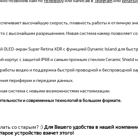
ожно позвонив нам по
телефону
или написав в
Telegram
или
WhatsA
печивает высочайшую скорость, плавность работы и отличную эн
о с высочайшим разрешением. Новая система камер позволяет со
OLED-экран Super Retina XDR с функцией Dynamic Island для быст
корпус с защитой IP68 и самым прочным стеклом Ceramic Shield н
работы видео и поддержка быстрой проводной и беспроводной за
ения периферии и передачи данных.
ная система с новыми возможностями кастомизации.
тельности и современных технологий в большом формате.
лать со старым? :)
Для Вашего удобства в нашей компани
тарое устройство взачет этого!