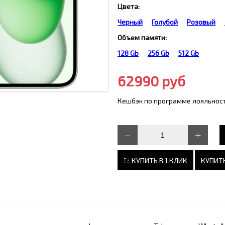
Цвета:
Черный
Голубой
Розовый
Объем памяти:
128 Gb
256 Gb
512 Gb
62990 руб
Кешбэк по программе лояльност
КУПИТЬ В 1 КЛИК
КУПИТЬ