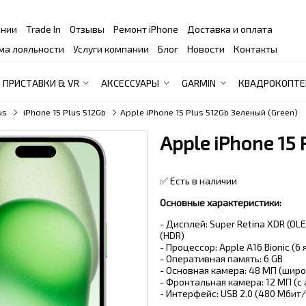
ании
Trade In
Отзывы
Ремонт iPhone
Доставка и оплата
ма лояльности
Услуги компании
Блог
Новости
Контакты
ПРИСТАВКИ & VR
АКСЕССУАРЫ
GARMIN
КВАДРОКОПТЕ
us
iPhone 15 Plus 512Gb
Apple iPhone 15 Plus 512Gb Зеленый (Green)
Apple iPhone 15
✅ Есть в наличии
Основные характеристики:
- Дисплей: Super Retina XDR (OLE
(HDR)
- Процессор: Apple A16 Bionic (6 
- Оперативная память: 6 GB
- Основная камера: 48 МП (широ
- Фронтальная камера: 12 МП (с
- Интерфейс: USB 2.0 (480 Мбит/