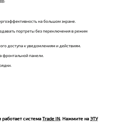
pp
.
ергоэффективность на большом экране.
здавать портреты без переключения в режим
рого доступа к уведомлениям и действиям.
а фронтальной панели.
рядки
.
и работает система
Trade IN
. Нажмите на
ЭТУ