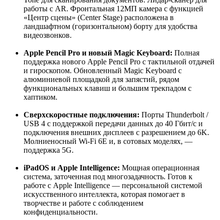
работы с AR. Фронтальная 12МП камера с функцией
«Центр сцены» (Center Stage) расположена в
ландшафтном (горизонтальном) борту для удобства
видеозвонков
.
Apple Pencil Pro и новый Magic Keyboard:
Полная
поддержка нового
Apple Pencil Pro
с тактильной отдачей
и гироскопом. Обновленный
Magic Keyboard
с
алюминиевой площадкой для запястий, рядом
функциональных клавиш и большим трекпадом с
хаптиком
.
Сверхскоростные подключения:
Порты
Thunderbolt /
USB 4
с поддержкой передачи данных до 40 Гбит/с и
подключения внешних дисплеев с разрешением до 6K.
Молниеносный Wi-Fi 6E и, в сотовых моделях, —
поддержка 5G
.
iPadOS и Apple Intelligence:
Мощная операционная
система, заточенная под многозадачность. Готов к
работе с
Apple Intelligence
— персональной системой
искусственного интеллекта, которая помогает в
творчестве и работе с соблюдением
конфиденциальности
.