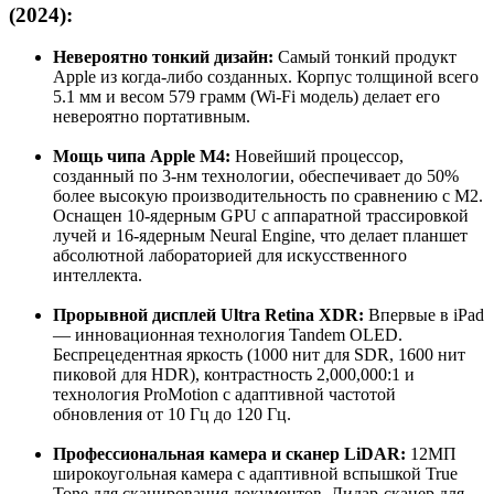
(2024):
Невероятно тонкий дизайн:
Самый тонкий продукт
Apple из когда-либо созданных. Корпус толщиной всего
5.1 мм и весом 579 грамм
(Wi-Fi модель) делает его
невероятно портативным
.
Мощь чипа Apple M4:
Новейший процессор,
созданный по 3-нм технологии, обеспечивает до 50%
более высокую производительность по сравнению с M2
.
Оснащен 10-ядерным GPU с аппаратной трассировкой
лучей и 16-ядерным Neural Engine, что делает планшет
абсолютной лабораторией для искусственного
интеллекта
.
Прорывной дисплей Ultra Retina XDR:
Впервые в iPad
— инновационная технология
Tandem OLED
.
Беспрецедентная яркость (1000 нит для SDR, 1600 нит
пиковой для HDR), контрастность 2,000,000:1 и
технология ProMotion с адаптивной частотой
обновления от 10 Гц до 120 Гц.
Профессиональная камера и сканер LiDAR:
12МП
широкоугольная камера с адаптивной вспышкой True
Tone для сканирования документов. Лидар-сканер для