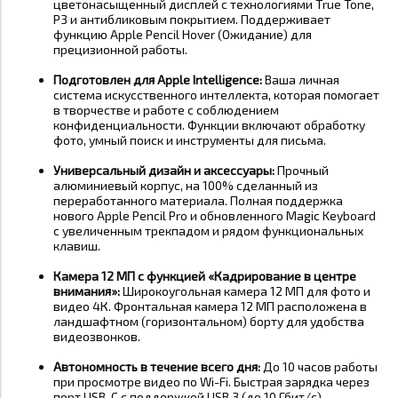
цветонасыщенный дисплей с технологиями True Tone,
P3 и антибликовым покрытием. Поддерживает
функцию
Apple Pencil Hover
(Ожидание) для
прецизионной работы
.
Подготовлен для Apple Intelligence:
Ваша личная
система искусственного интеллекта, которая помогает
в творчестве и работе с соблюдением
конфиденциальности. Функции включают обработку
фото, умный поиск и инструменты для письма
.
Универсальный дизайн и аксессуары:
Прочный
алюминиевый корпус, на 100% сделанный из
переработанного материала
. Полная поддержка
нового Apple Pencil Pro и обновленного Magic Keyboard
с увеличенным трекпадом и рядом функциональных
клавиш
.
Камера 12 МП с функцией «Кадрирование в центре
внимания»:
Широкоугольная камера 12 МП для фото и
видео 4К. Фронтальная камера 12 МП расположена в
ландшафтном (горизонтальном) борту для удобства
видеозвонков
.
Автономность в течение всего дня:
До
10 часов
работы
при просмотре видео по Wi-Fi
. Быстрая зарядка через
порт USB-C с поддержкой USB 3 (до 10 Гбит/с)
.