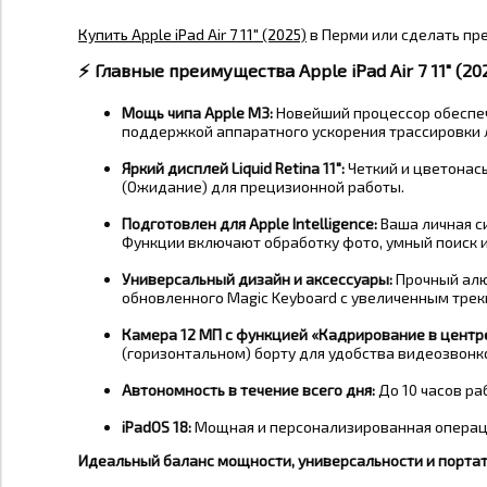
Купить Apple iPad Air 7 11" (2025)
в Перми или сделать пр
⚡️
Главные преимущества Apple iPad Air 7 11" (202
Мощь чипа Apple M3:
Новейший процессор обеспечи
поддержкой аппаратного ускорения трассировки л
Яркий дисплей Liquid Retina 11":
Четкий и цветонас
(Ожидание) для прецизионной работы
.
Подготовлен для Apple Intelligence:
Ваша личная с
Функции включают обработку фото, умный поиск 
Универсальный дизайн и аксессуары:
Прочный алю
обновленного Magic Keyboard
с увеличенным трек
Камера 12 МП с функцией «Кадрирование в центр
(горизонтальном) борту для удобства видеозвонк
Автономность в течение всего дня:
До
10 часов
раб
iPadOS 18:
Мощная и персонализированная операци
Идеальный баланс мощности, универсальности и портат