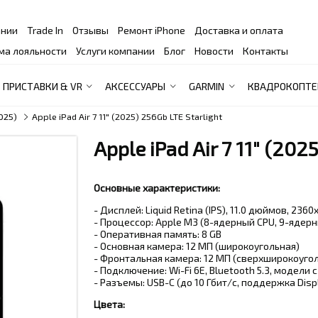
ании
Trade In
Отзывы
Ремонт iPhone
Доставка и оплата
ма лояльности
Услуги компании
Блог
Новости
Контакты
ПРИСТАВКИ & VR
АКСЕССУАРЫ
GARMIN
КВАДРОКОПТЕ
2025)
Apple iPad Air 7 11" (2025) 256Gb LTE Starlight
Apple iPad Air 7 11" (202
Основные характеристики:
- Дисплей: Liquid Retina (IPS), 11.0 дюймов, 2360
- Процессор: Apple M3 (8-ядерный CPU, 9-ядер
- Оперативная память: 8 GB
- Основная камера: 12 МП (широкоугольная)
- Фронтальная камера: 12 МП (сверхширокоугол
- Подключение: Wi-Fi 6E, Bluetooth 5.3, модели 
- Разъемы:
USB-C (до 10 Гбит/с, поддержка Disp
Цвета: