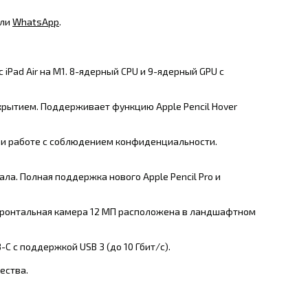
ли
WhatsApp
.
iPad Air на M1
. 8-ядерный CPU и 9-ядерный GPU с
покрытием. Поддерживает функцию
Apple Pencil Hover
е и работе с соблюдением конфиденциальности.
иала
. Полная поддержка нового Apple Pencil Pro и
Фронтальная камера 12 МП расположена в ландшафтном
-C с поддержкой USB 3 (до 10 Гбит/с)
.
чества
.