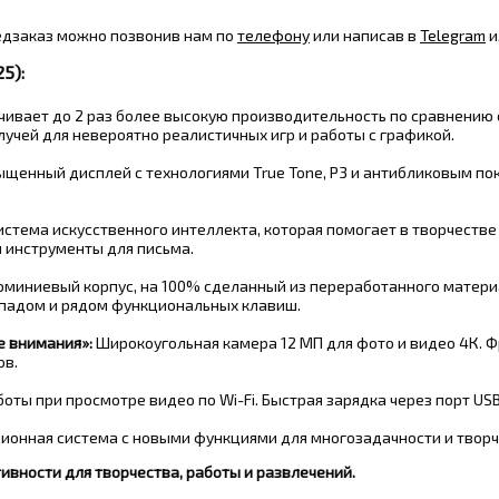
едзаказ можно позвонив нам по
телефону
или написав в
Telegram
и
5):
вает до 2 раз более высокую производительность по сравнению с 
учей для невероятно реалистичных игр и работы с графикой
.
ыщенный дисплей с технологиями True Tone, P3 и антибликовым 
истема искусственного интеллекта, которая помогает в творчеств
и инструменты для письма
.
миниевый корпус, на 100% сделанный из переработанного матер
падом и рядом функциональных клавиш
.
е внимания»:
Широкоугольная камера 12 МП для фото и видео 4К. 
ов
.
оты при просмотре видео по Wi-Fi
. Быстрая зарядка через порт USB
онная система с новыми функциями для многозадачности и твор
ивности для творчества, работы и развлечений.