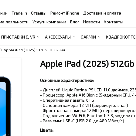
ании
Trade In
Отзывы
Ремонт iPhone
Доставка и оплата
ма лояльности
Услуги компании
Блог
Новости
Контакты
ПРИСТАВКИ & VR
АКСЕССУАРЫ
GARMIN
КВАДРОКОПТЕ
Apple iPad (2025) 512Gb LTE Синий
Apple iPad (2025) 512Gb
Основные характеристики:
- Дисплей: Liquid Retina IPS LCD, 11.0 дюймов, 2
- Процессор: Apple A16 Bionic (5-ядерный CPU, 
- Оперативная память: 6 ГБ
- Основная камера: 12 МП (широкоугольная)
- Фронтальная камера: 12 МП (сверхширокоуго
- Подключение: Wi-Fi 6, Bluetooth 5.3, модели с
- Разъемы: USB-C (USB 2.0, до 480 Мбит/с)
Цвета: