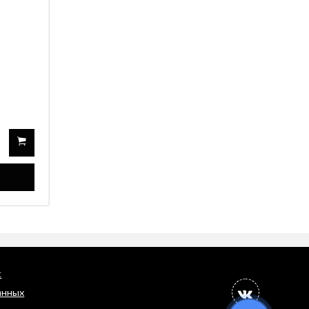
c
анных