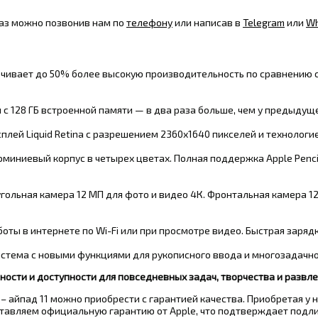
аз можно позвонив нам по
телефону
или написав в
Telegram
или
Wh
ивает до 50% более высокую производительность по сравнению с
я с
128 ГБ
встроенной памяти — в два раза больше, чем у предыдущ
лей Liquid Retina с разрешением 2360x1640 пикселей
и технологи
иниевый корпус в четырех цветах. Полная поддержка Apple Pencil (U
ольная камера 12 МП для фото и видео 4К. Фронтальная камера 
оты в интернете по Wi-Fi или при просмотре видео
. Быстрая заряд
стема с новыми функциями для рукописного ввода и многозадачно
ости и доступности для повседневных задач, творчества и развле
– айпад 11 можно приобрести с гарантией качества. Приобретая у 
тавляем официальную гарантию от Apple, что подтверждает подлин