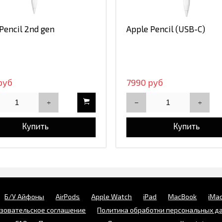
Pencil 2nd gen
Apple Pencil (USB-C)
руб
7990 руб
Купить
Купить
Б/У Айфоны
AirPods
Apple Watch
iPad
MacBook
iMa
зовательское соглашение
Политика обработки персональных д