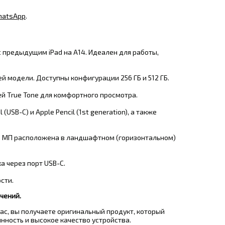
atsApp
.
 предыдущим iPad на A14
. Идеален для работы,
ей модели
. Доступны конфигурации 256 ГБ и 512 ГБ
.
ей True Tone для комфортного просмотра.
SB-C) и Apple Pencil (1st generation), а также
12 МП расположена в ландшафтном (горизонтальном)
ка через порт USB-C.
сти.
чений.
нас, вы получаете оригинальный продукт, который
ность и высокое качество устройства.