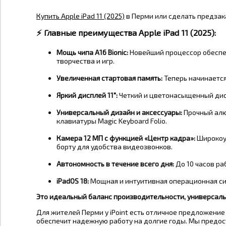
Купить Apple iPad 11 (2025)
в Перми или сделать предзак
⚡️
Главные преимущества Apple iPad 11 (2025):
Мощь чипа A16 Bionic:
Новейший процессор обеспеч
творчества и игр.
Увеличенная стартовая память:
Теперь начинаетс
Яркий дисплей 11":
Четкий и цветонасыщенный дисп
Универсальный дизайн и аксессуары:
Прочный алюм
клавиатуры Magic Keyboard Folio
.
Камера 12 МП с функцией «Центр кадра»:
Широкоуг
борту для удобства видеозвонков
.
Автономность в течение всего дня:
До
10 часов
раб
iPadOS 18:
Мощная и интуитивная операционная си
Это идеальный баланс производительности, универсальн
Для жителей Перми у iPoint есть отличное предложение 
обеспечит надежную работу на долгие годы. Мы предос