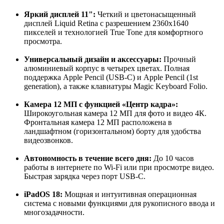
Яркий дисплей 11":
Четкий и цветонасыщенный
дисплей Liquid Retina с разрешением 2360x1640
пикселей
и технологией True Tone для комфортного
просмотра.
Универсальный дизайн и аксессуары:
Прочный
алюминиевый корпус в четырех цветах. Полная
поддержка Apple Pencil (USB-C) и Apple Pencil (1st
generation), а также клавиатуры Magic Keyboard Folio
.
Камера 12 МП с функцией «Центр кадра»:
Широкоугольная камера 12 МП для фото и видео 4К.
Фронтальная камера 12 МП расположена в
ландшафтном (горизонтальном) борту для удобства
видеозвонков
.
Автономность в течение всего дня:
До
10 часов
работы в интернете по Wi-Fi или при просмотре видео
.
Быстрая зарядка через порт USB-C.
iPadOS 18:
Мощная и интуитивная операционная
система с новыми функциями для рукописного ввода и
многозадачности.