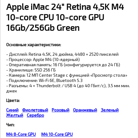
Apple iMac 24" Retina 4,5K M4
10-core CPU 10-core GPU
16Gb/256Gb Green
Основные характеристики:
- Дисплей: Retina 4.5K, 24 дюйма, 4480 × 2520 пикселей
- Процессор: Apple M4 (10-ядерный)
- Оперативная память: 16 ГБ (конфигурируется до 24 ГБ)
- Хранилище: SSD 256 ГБ
- Камера: 12 МП Center Stage с функцией «Просмотр стола»
- Подключение: Wi-Fi 6E, Bluetooth 5.3
- Разъемы: 4 × Thunderbolt / USB 4 (до 40 Гбит/с), 3.5 мм мин.
джек
Цвета:
Синий
Фиолетовый
Розовый
Оранжевый
Зеленый
Желтый
Серебро
Чип:
M4 8-Core GPU
M4 10-Core GPU