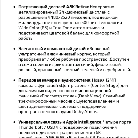
Потрясающий дисплей 4.5K Retina:
Невероятно
детализированный 24-дюймовый дисплей с
разрешением 4480x2520 пикселей, поддержкой
миллиарда цветов и яркостью 500 нит
. Технологии
Wide Color (P3) и True Tone автоматически
подстраивают цветовой баланс для комфортной
работы
.
Элегантный и компактный дизайн:
Знаковый
ультратонкий алюминиевый корпус, который
преображает любое рабочее пространство
. Доступен
в семи свежих и ярких цветах: синий, фиолетовый,
розовый, оранжевый, желтый, зеленый и серебристый
.
Передовая камера и аудиосистема:
Новая 12МП
камера с функцией «Центр сцены» (Center Stage) для
динамичных видеозвонков и инновационной
функцией «Просмотр стола» (Desk View)
. Студийный
трехмикрофонный массив с шумоподавлением и
шестидинамиковая система с поддержкой
пространственного аудио Dolby Atmos
.
Универсальная связь и Apple Intelligence:
Четыре порта
Thunderbolt / USB 4 с поддержкой подключения
внешнего дисплея с разрешением до 6K
,
сверхбыстрый Wi-Fi 6E и Bluetooth 5.3
. Готов к работе с