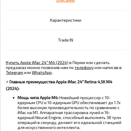
Описание
Характеристики
Trade IN
Купить Apple iMac 24" M4 (2024)
в Перми или сделать
предзаказ можно позвонив нам по
телефону
или написав в
Telegram
или
WhatsApp
.
⚡️
Главные преимущества Apple iMac 24" Retina 4,5K M4
(2024):
Мощь чипа Apple M4:
Новейший процессор с 10-
ядерным CPU и 10-ядерным GPU обеспечивает до 1.7x
более высокую производительность по сравнению с
iMac на M1
. Аппаратная трассировка лучей и 16-
ядерный Neural Engine, способный выполнять 38 трлн
операций в секунду, делают его идеальной станцией
для искусственного интеллекта
.