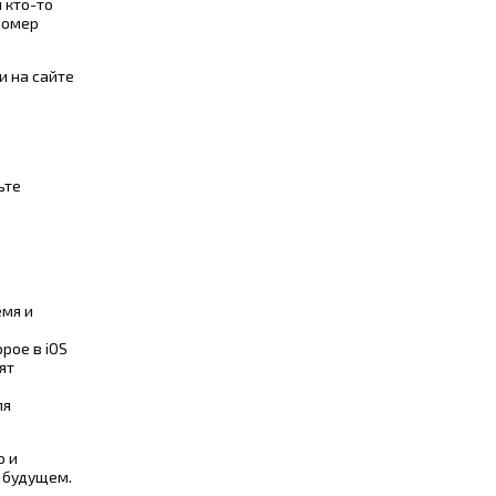
 кто-то
номер
и на сайте
ьте
емя и
рое в iOS
ят
ля
о и
 будущем.