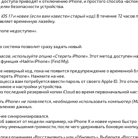
 доступа приводят к отключению iPhone, и простого способа «вспо
целях безопасности устройства.
OS 17 и новее (если вам известен старый код)
. В течение 72 часов 
авляет временную лазейку.
Phone недоступен».
о система позволит сразу задать новый.
асов, используйте опцию «Стереть iPhone».
Этот метод доступен н
 функция «Найти iPhone» (Find My).
е неверный код, пока не появится предупреждение о временной б
ереть iPhone». Нажмите на нее.
есса вам потребуется ввести пароль от своего Apple ID. Это откл
имое и настройки устройства.
из последней резервной копии iCloud во время первоначальной нас
еть iPhone» не появляется, необходимо использовать компьютер (Ma
далению данных.
анее синхронизировался.
б зависит от модели: например, на iPhone X и новее нужно быстро
опку уменьшения громкости, после чего удерживать боковую кнопку
 с предложением «Восстановить» или «Обновить». Выберите «Восста