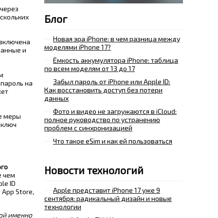
 через
Блог
ескольких
Новая эра iPhone: в чем разница между
с включена
моделями iPhone 17?
данные и
Ёмкость аккумулятора iPhone: таблица
по всем моделям от 13 до 17
м
Забыл пароль от iPhone или Apple ID:
 пароль на
Как восстановить доступ без потери
жет
данных
Фото и видео не загружаются в iCloud:
е меры
полное руководство по устранению
 ключ
проблем с синхронизацией
Что такое eSim и как ей пользоваться
ого
Новости технологий
 чем
le ID
Apple представит iPhone 17 уже 9
 App Store,
сентября: радикальный дизайн и новые
технологии
кой именно