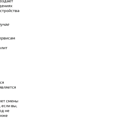
создает
ждениях
устройства
лучае
сервисам
олит
ся
 является
ует смены
 если вы,
од не
акже