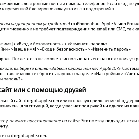
озможные электронные почты и номера телефонов. Если вход не уд
 к временной блокировке аккаунта из-за подозрений в
осом на доверенном устройстве.
Это iPhone, iPad, Apple Vision Pro и
дит мгновенно и не требует подтверждения по email или СМС, так к
е имя] > «Вход и безопасность» > «Изменить пароль».
ки» > [ваше имя] > «Вход и безопасность» > «Изменить пароль».
роль. После этого вы сможете использовать его на всех своих устр
входа, выберите опцию «Забыли пароль или нет Apple ID?».
Система
 вы также можете сбросить пароль в разделе «Настройки» > «Учетн
и пароль?».
-сайт или с помощью друзей
альный сайт iforgot.apple.com или используя приложение «Поддерж
азначены для ситуаций, когда у вас нет под рукой ни одного из ваш
ству, начните восстановление на сайте.
Этот метод подходит, если 
нту.
 на iforgot.apple.com.