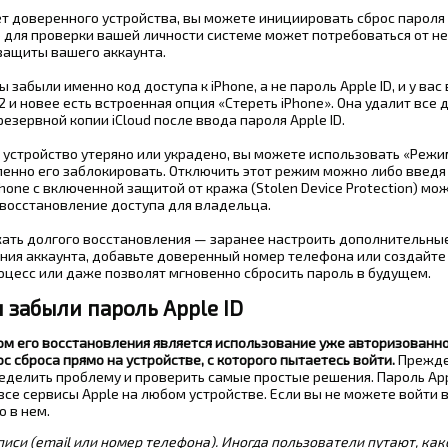
ет доверенного устройства, вы можете инициировать сброс пароля
что для проверки вашей личности системе может потребоваться от н
 защиты вашего аккаунта.
ы забыли именно код доступа к iPhone, а не пароль Apple ID, и у ва
5.2 и новее есть встроенная опция «Стереть iPhone». Она удалит все 
резервной копии iCloud после ввода пароля Apple ID.
 устройство утеряно или украдено, вы можете использовать «Режи
аленно его заблокировать. Отключить этот режим можно либо введя
Phone с включенной защитой от кража (Stolen Device Protection) мо
т восстановление доступа для владельца.
ать долгого восстановления — заранее настроить дополнительны
ения аккаунта, добавьте доверенный номер телефона или создайте
роцесс или даже позволят мгновенно сбросить пароль в будущем.
ы забыли пароль Apple ID
бом его восстановления является использование уже авторизованн
ос сброса прямо на устройстве, с которого пытаетесь войти.
Прежде
еделить проблему и проверить самые простые решения. Пароль App
 все сервисы Apple на любом устройстве. Если вы не можете войти в
о в нем.
писи (email или номер телефона). Иногда пользователи путают, ка