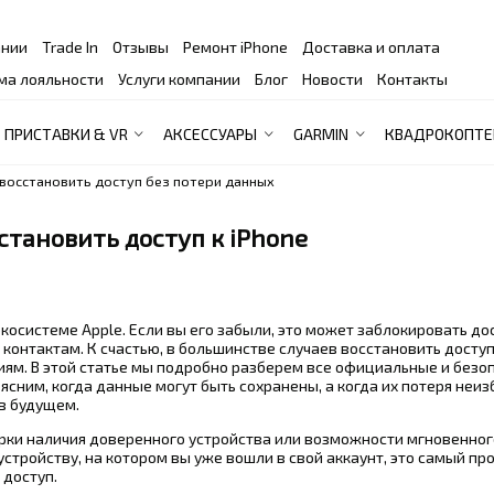
ании
Trade In
Отзывы
Ремонт iPhone
Доставка и оплата
ма лояльности
Услуги компании
Блог
Новости
Контакты
ПРИСТАВКИ & VR
АКСЕССУАРЫ
GARMIN
КВАДРОКОПТЕ
к восстановить доступ без потери данных
сстановить доступ к iPhone
косистеме Apple. Если вы его забыли, это может заблокировать до
м и контактам. К счастью, в большинстве случаев восстановить дост
иям. В этой статье мы подробно разберем все официальные и безо
ъясним, когда данные могут быть сохранены, а когда их потеря неиз
в будущем.
рки наличия доверенного устройства или возможности мгновенног
 устройству, на котором вы уже вошли в свой аккаунт, это самый пр
 доступ.