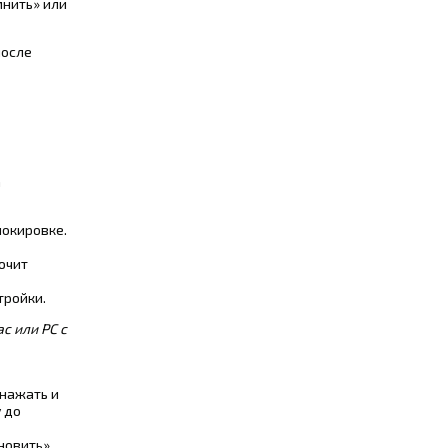
мнить» или
после
а
локировке.
ючит
тройки.
c или PC с
 нажать и
 до
новить».