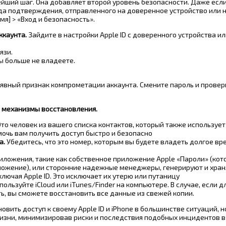
йший шаг. Она добавляет второй уровень безопасности. Даже если
кода подтверждения, отправленного на доверенное устройство или 
я] > «Вход и безопасность».
ккаунта.
Зайдите в настройки Apple ID с доверенного устройства ил
язи.
вы больше не владеете.
 явный признак компрометации аккаунта. Смените пароль и провер
е механизмы восстановления.
то человек из вашего списка контактов, который также использует
мочь вам получить доступ быстро и безопасно
а.
Убедитесь, что это номер, которым вы будете владеть долгое вр
ложения, такие как собственное приложение Apple «Пароли» (кото
иложение), или сторонние надежные менеджеры, генерируют и хран
лючая Apple ID. Это исключает их утерю или путаницу
пользуйте iCloud или iTunes/Finder на компьютере. В случае, если д
ь, вы сможете восстановить все данные из свежей копии.
вить доступ к своему Apple ID и iPhone в большинстве ситуаций, н
изни, минимизировав риски и последствия подобных инцидентов в