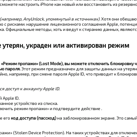
сможете настроить iPhone как новый или восстановить из резервно
например, AnyUnlock, упомянутый в источниках).
Хотя они обещают
но с рисками: нарушение лицензионного соглашения Apple, потенц
ха. Официальные методы, хоть и ведут к стиранию данных, являютс
ne утерян, украден или активирован режим
н «Режим пропажи» (Lost Mode), вы можете отключить блокировку 
ью пароля.
Этот режим предназначен для защиты данных на утеря
йно, например, при смене пароля Apple ID, что приводит к блокиров
 доступ к аккаунту Apple ID.
 Apple ID.
анное устройство из списка.
ючить режим пропажи» и подтвердите действие .
те его
код доступа (пасскод)
на заблокированном экране. Это самы
ажи» (Stolen Device Protection). На таких устройствах для отключе