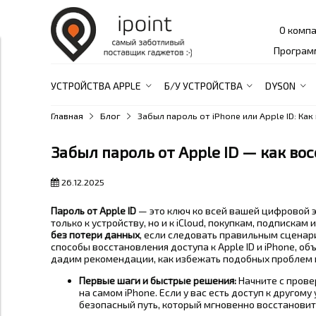
О комп
Програм
УСТРОЙСТВА APPLE
Б/У УСТРОЙСТВА
DYSON
Главная
Блог
Забыл пароль от iPhone или Apple ID: Ка
Забыл пароль от Apple ID — как во
26.12.2025
Пароль от Apple ID
— это ключ ко всей вашей цифровой э
только к устройству, но и к iCloud, покупкам, подписка
без потери данных
, если следовать правильным сценар
способы восстановления доступа к Apple ID и iPhone, об
дадим рекомендации, как избежать подобных проблем 
Первые шаги и быстрые решения:
Начните с прове
на самом iPhone. Если у вас есть доступ к другому
безопасный путь, который мгновенно восстановит