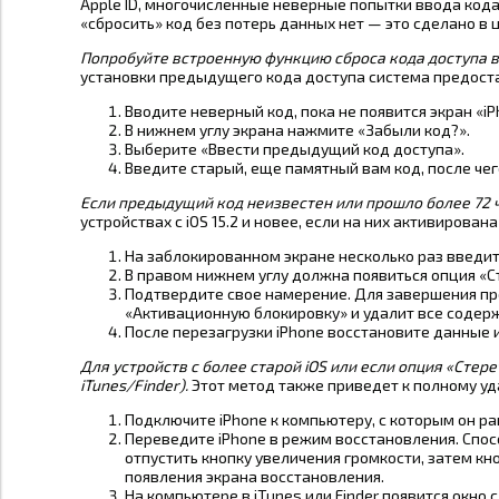
Apple ID, многочисленные неверные попытки ввода кода
«сбросить» код без потерь данных нет — это сделано в 
Попробуйте встроенную функцию сброса кода доступа в i
установки предыдущего кода доступа система предост
Вводите неверный код, пока не появится экран «i
В нижнем углу экрана нажмите «Забыли код?».
Выберите «Ввести предыдущий код доступа».
Введите старый, еще памятный вам код, после чег
Если предыдущий код неизвестен или прошло более 72 ч
устройствах с iOS 15.2 и новее, если на них активирована
На заблокированном экране несколько раз введит
В правом нижнем углу должна появиться опция «Ст
Подтвердите свое намерение. Для завершения проц
«Активационную блокировку» и удалит все содерж
После перезагрузки iPhone восстановите данные 
Для устройств с более старой iOS или если опция «Стер
iTunes/Finder).
Этот метод также приведет к полному у
Подключите iPhone к компьютеру, с которым он р
Переведите iPhone в режим восстановления. Спосо
отпустить кнопку увеличения громкости, затем кн
появления экрана восстановления.
На компьютере в iTunes или Finder появится окно