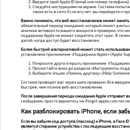
Введите свой Apple ID (email или номер телефона).
Следуйте инструкциям на экране. Система попыта
такое есть в сети. Если его нет, вы перейдете к 
Важно понимать, что веб-восстановление может занять
обязательный период ожидания, который может длиться 
анализа активности вашего аккаунта и проверки, что им
поддержки Apple не может сократить этот срок . В тече
датой, когда доступ будет восстановлен.
Более быстрой альтернативой может стать использование
установлено приложение «Поддержка Apple» (Apple Supp
Попросите друга открыть приложение «Поддержка
Пролистайте вниз до раздела «Инструменты подде
Выберите опцию «Помочь другому» (Help Someone E
Система проведет вас через шаги проверки. Все введенн
быстрее, чем полное веб-восстановление.
После завершения периода ожидания Apple отправит ва
сообщение, просто вернитесь на iforgot.apple.com посл
Как разблокировать iPhone, если забы
Если вы забыли код доступа (пасскод) к iPhone, а Face
является стирание устройства с последующим восстанов