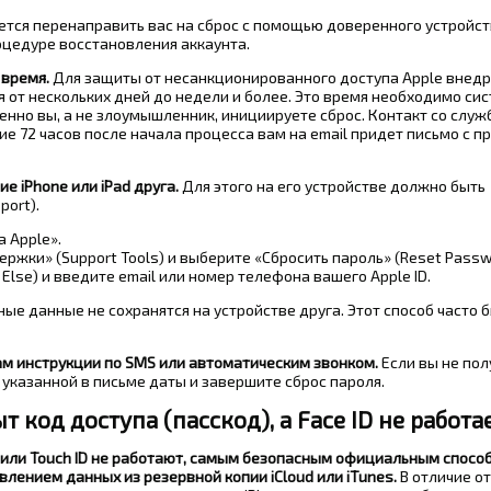
ется перенаправить вас на сброс с помощью доверенного устройст
процедуре восстановления аккаунта.
 время.
Для защиты от несанкционированного доступа Apple внед
от нескольких дней до недели и более. Это время необходимо си
енно вы, а не злоумышленник, инициируете сброс. Контакт со служ
ние 72 часов после начала процесса вам на email придет письмо с 
 iPhone или iPad друга.
Для этого на его устройстве должно быть
ort).
 Apple».
ржки» (Support Tools) и выберите «Сбросить пароль» (Reset Passw
lse) и введите email или номер телефона вашего Apple ID.
ые данные не сохранятся на устройстве друга. Этот способ часто 
м инструкции по SMS или автоматическим звонком.
Если вы не пол
е указанной в письме даты и завершите сброс пароля.
т код доступа (пасскод), а Face ID не работа
 ID или Touch ID не работают, самым безопасным официальным спосо
лением данных из резервной копии iCloud или iTunes.
В отличие от