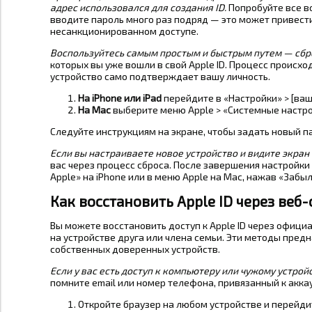
адрес использовался для создания ID.
Попробуйте все в
вводите пароль много раз подряд — это может привести
несанкционированном доступе.
Воспользуйтесь самым простым и быстрым путем — сбр
которых вы уже вошли в свой Apple ID. Процесс происхо
устройство само подтверждает вашу личность.
На iPhone или iPad
перейдите в «Настройки» > [ваш
На Mac
выберите меню Apple > «Системные настрой
Следуйте инструкциям на экране, чтобы задать новый па
Если вы настраиваете новое устройство и видите экран 
вас через процесс сброса. После завершения настройки
Apple» на iPhone или в меню Apple на Mac, нажав «Забыл
Как восстановить Apple ID через веб
Вы можете восстановить доступ к Apple ID через офици
на устройстве друга или члена семьи. Эти методы предн
собственных доверенных устройств.
Если у вас есть доступ к компьютеру или чужому устрой
помните email или номер телефона, привязанный к аккау
Откройте браузер на любом устройстве и перейдите