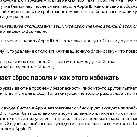
ступа, но и аутентификация с помощью Face ID или Touch ID. Это 
пна (например, после смены пароля Apple ID, как описано в обсу
ение через iCloud не срабатывает, может потребоваться стирание 
дущем разделе.
ыли заранее скопированы, защитите свою учетную запись. В этом с
а к вашей информации.
 смените пароль Apple ID. Это отключит доступ к iCloud и другим 
 My). Его удаление отключит «Активационную блокировку», что позв
от кражи и потери, подайте заявку на замену устройства.
ы заблокировать SIM-карту.
ет сброс пароля и как этого избежать
го указывают на проблему безопасности: либо кто-то другой пытает
кт в данных для входа. Такая ситуация не только раздражает, но и
и входа.
Система Apple автоматически блокирует аккаунт или треб
Это может быть сделано как злоумышленником, так и вами самими,
аете их. Если вы уверены в правильности вводимого пароля, но вх
жный и уникальный, используя один из описанных выше методов. Т
ого к Apple ID.