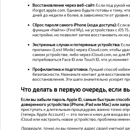
Восстановление через веб-сайт:
Если под рукой н
iforgot.apple.com. Однако будьте готовы к тому, 
дней до недели и более, в зависимости от уровня
Сброс пароля самого iPhone (кода доступа):
Если в
функция «Найти» (Find My), на устройствах с iOS 1
настройки, но позволит затем восстановить их из 
Экстренные случаи и потерянные устройства:
Если
пропажи» (Lost Mode) через iCloud.com, чтобы уд
самом устройстве, либо через iCloud.com, но для i
потребоваться Face ID или Touch ID, что усложняе
Профилактика и подготовка:
Лучший способ избеж
безопасности. Назначьте контакт для восстановл
восстановления. Эти шаги значительно ускорят п
Что делать в первую очередь, если в
Если вы забыли пароль Apple ID, самым быстрым спосо
доверенного устройства (iPhone, iPad или Mac) или запр
приступать к длительным процедурам, важно точно опр
(теперь Apple Account) — это логин и ключ для входа во
iCloud или настроить новое устройство, проблема именн
Проверьте, точно ли вы помните адрес своей учетной за