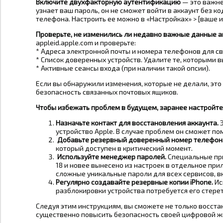
Включите двухфакторную аутентификацию
— это важне
узнает ваш пароль, он не сможет войти в аккаунт без 
телефона. Настроить ее можно в «Настройках» > [ваше им
Проверьте, не изменились ли недавно важные данные а
appleid.apple.com и проверьте:
* Адреса электронной почты и номера телефонов для св
* Список доверенных устройств. Удалите те, которыми 
* Активные сеансы входа (при наличии такой опсии).
Если вы обнаружили изменения, которые не делали, это
безопасность связанных почтовых ящиков.
Чтобы избежать проблем в будущем, заранее настройт
Назначьте контакт для восстановления аккаунта.
Э
устройство Apple. В случае проблем он сможет по
Добавьте резервный доверенный номер телефон
который доступен в критический момент.
Используйте менеджер паролей.
Специальные при
18 и новее вынесено из настроек в отдельное пр
сложные уникальные пароли для всех сервисов, вк
Регулярно создавайте резервные копии iPhone.
Ис
разблокировки устройства потребуется его стерет
Следуя этим инструкциям, вы сможете не только восстано
существенно повысить безопасность своей цифровой ж