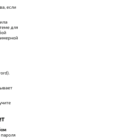
ва, если
рила
стеме для
бой
примерной
ord).
бывает
учите
ет
бом
 пароля