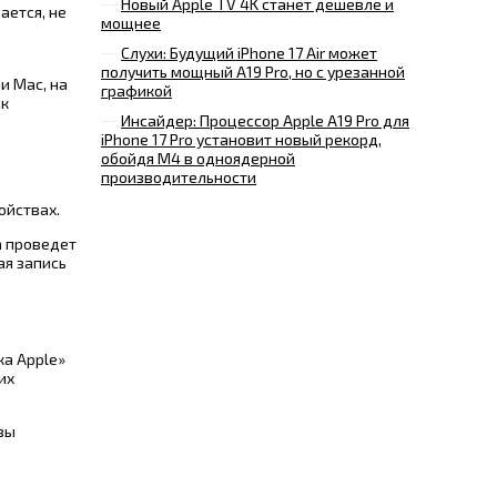
Новый Apple TV 4K станет дешевле и
ается, не
мощнее
Слухи: Будущий iPhone 17 Air может
получить мощный A19 Pro, но с урезанной
ли Mac, на
графикой
ак
Инсайдер: Процессор Apple A19 Pro для
iPhone 17 Pro установит новый рекорд,
обойдя M4 в одноядерной
производительности
ойствах.
 проведет
ая запись
ка Apple»
их
вы