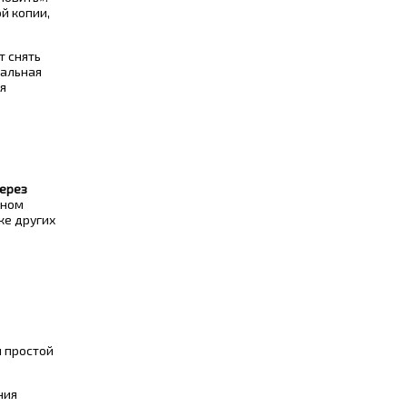
й копии,
 снять
иальная
я
через
нном
ке других
й простой
ния