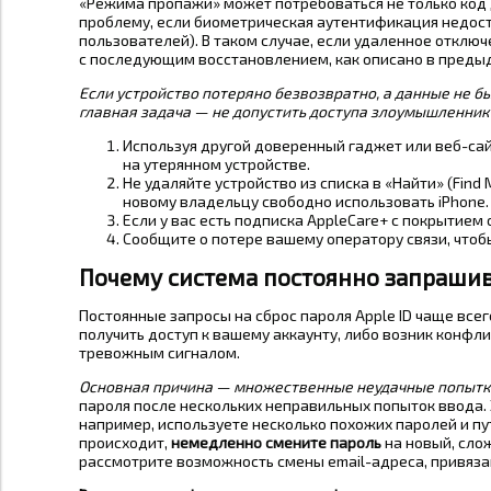
«Режима пропажи» может потребоваться не только код до
проблему, если биометрическая аутентификация недосту
пользователей). В таком случае, если удаленное отключ
с последующим восстановлением, как описано в преды
Если устройство потеряно безвозвратно, а данные не б
главная задача — не допустить доступа злоумышленник
Используя другой доверенный гаджет или веб-сайт,
на утерянном устройстве.
Не удаляйте устройство из списка в «Найти» (Find
новому владельцу свободно использовать iPhone.
Если у вас есть подписка AppleCare+ с покрытием 
Сообщите о потере вашему оператору связи, чтоб
Почему система постоянно запрашива
Постоянные запросы на сброс пароля Apple ID чаще все
получить доступ к вашему аккаунту, либо возник конфли
тревожным сигналом.
Основная причина — множественные неудачные попытк
пароля после нескольких неправильных попыток ввода. 
например, используете несколько похожих паролей и пут
происходит,
немедленно смените пароль
на новый, сло
рассмотрите возможность смены email-адреса, привязанн