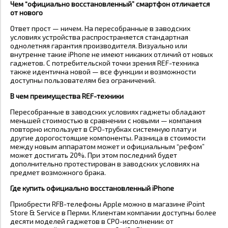
Чем “официально восстановленный” смартфон отличается
от нового
Ответ прост — ничем. На пересобранные в заводских
условиях устройства распространяется стандартная
однолетняя гарантия производителя. Визуально или
внутренне такие iPhone не имеют никаких отличий от новых
гаджетов. С потребительской точки зрения REF-техника
также идентична новой — все функции и возможности
доступны пользователям без ограничений.
В чем преимущества REF-техники
Пересобранные в заводских условиях гаджеты обладают
меньшей стоимостью в сравнении с новыми — компания
повторно использует в CPO-трубках системную плату и
другие дорогостоящие компоненты. Разница в стоимости
между новым аппаратом может и официальным “рефом”
может достигать 20%. При этом последний будет
дополнительно протестирован в заводских условиях на
предмет возможного брака.
Где купить официально восстановленный iPhone
Приобрести RFB-телефоны Apple можно в магазине iPoint
Store & Service в Перми. Клиентам компании доступны более
десяти моделей гаджетов в CPO-исполнении: от