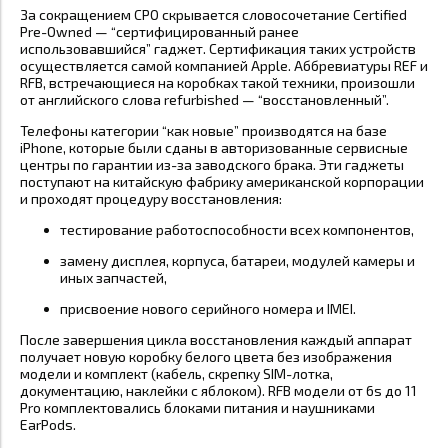
За сокращением CPO скрывается словосочетание Certified
Pre-Owned — “сертифицированный ранее
использовавшийся” гаджет. Сертификация таких устройств
осуществляется самой компанией Apple. Аббревиатуры REF и
RFB, встречающиеся на коробках такой техники, произошли
от английского слова refurbished — “восстановленный”.
Телефоны категории “как новые” производятся на базе
iPhone, которые были сданы в авторизованные сервисные
центры по гарантии из-за заводского брака. Эти гаджеты
поступают на китайскую фабрику американской корпорации
и проходят процедуру восстановления:
тестирование работоспособности всех компонентов,
замену дисплея, корпуса, батареи, модулей камеры и
иных запчастей,
присвоение нового серийного номера и IMEI.
После завершения цикла восстановления каждый аппарат
получает новую коробку белого цвета без изображения
модели и комплект (кабель, скрепку SIM-лотка,
документацию, наклейки с яблоком). RFB модели от 6s до 11
Pro комплектовались блоками питания и наушниками
EarPods.