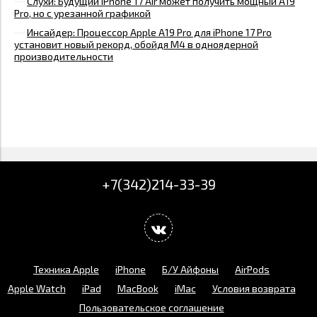
Слухи: Будущий iPhone 17 Air может получить мощный A19
Pro, но с урезанной графикой
Инсайдер: Процессор Apple A19 Pro для iPhone 17 Pro
установит новый рекорд, обойдя M4 в одноядерной
производительности
+7(342)214-33-39
Техника Apple
iPhone
Б/У Айфоны
AirPods
Apple Watch
iPad
MacBook
iMac
Условия возврата
Пользовательское соглашение