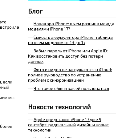
Блог
это
Новая эра iPhone: в чем разница между
 встроила
моделями iPhone 17?
Ёмкость аккумулятора iPhone: таблица
по всем моделям от 13 до 17
Забыл пароль от iPhone или Apple ID:
Как восстановить доступ без потери
данных
Фото и видео не загружаются в iCloud:
полное руководство по устранению
проблем с синхронизацией
, если
ужный
Что такое eSim и как ей пользоваться
 чем мы.
Новости технологий
Apple представит iPhone 17 уже 9
сентября: радикальный дизайн и новые
 более
технологии