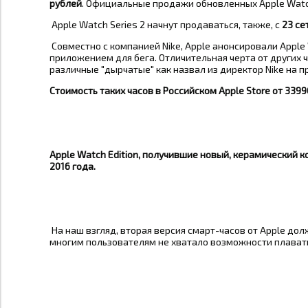
рублей
. Официальные продажи обновленных Apple Watch
Apple Watch Series 2 начнут продаваться, также, с
23 се
Совместно с компанией Nike, Apple анонсировали Apple 
приложением для бега. Отличительная черта от других ч
различные "дырчатые" как назвал из директор Nike на 
Стоимость таких часов в Российском Apple Store от
3399
Apple Watch Edition, получившие новый, керамический к
2016 года
.
На наш взгляд, вторая версия смарт-часов от Apple дол
многим пользователям не хватало возможности плавать 