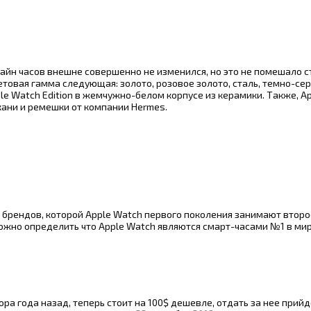
зайн часов внешне совершенно не изменился, но это не помешало с
овая гамма следующая: золото, розовое золото, сталь, темно-сер
 Watch Edition в жемчужно-белом корпусе из керамики. Также, Ap
ани и ремешки от компании Hermes.
 брендов, которой Apple Watch первого поколения занимают второ
можно определить что Apple Watch являются смарт-часами №1 в ми
ра года назад, теперь стоит на 100$ дешевле, отдать за нее прий