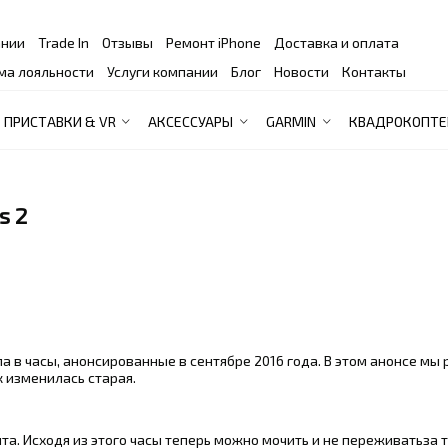
ании
Trade In
Отзывы
Ремонт iPhone
Доставка и оплата
ма лояльности
Услуги компании
Блог
Новости
Контакты
ПРИСТАВКИ & VR
АКСЕССУАРЫ
GARMIN
КВАДРОКОПТЕ
s 2
а в часы, анонсированные в сентябре 2016 года. В этом анонсе мы
к изменилась старая.
та. Исходя из этого часы теперь можно мочить и не переживатьза т