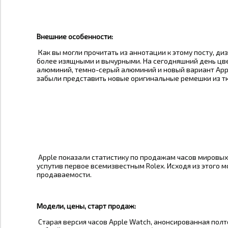
Внешние особенности:
Как вы могли прочитать из аннотации к этому посту, ди
более изящными и вычурными. На сегодняшний день цвет
алюминий, темно-серый алюминий и новый вариант Apple
забыли представить новые оригинальные ремешки из тк
Apple показали статистику по продажам часов мировых
успутив первое всемизвестным Rolex. Исходя из этого 
продаваемости.
Модели, цены, старт продаж:
Старая версия часов Apple Watch, анонсированная полто