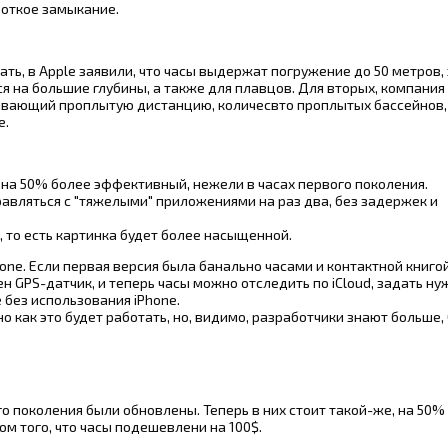
роткое замыкание.
ть, в Apple заявили, что часы выдержат погружение до 50 метров, 
 на большие глубины, а также для плавцов. Для вторых, компания
ывающий проплытую дистанцию, количесвто проплытых бассейнов,
е.
на 50% более эффективный, нежели в часах первого поколения.
равляться с "тяжелыми" приложениями на раз два, без задержек и
а, то есть картинка будет более насыщенной.
ne. Если первая версия была банально часами и контактной книгой
лен GPS-датчик, и теперь часы можно отследить по iCloud, задать н
 без использования iPhone.
о как это будет работать, но, видимо, разработчики знают больше,
ого поколения были обновлены. Теперь в них стоит такой-же, на 50%
том того, что часы подешевлени на 100$.