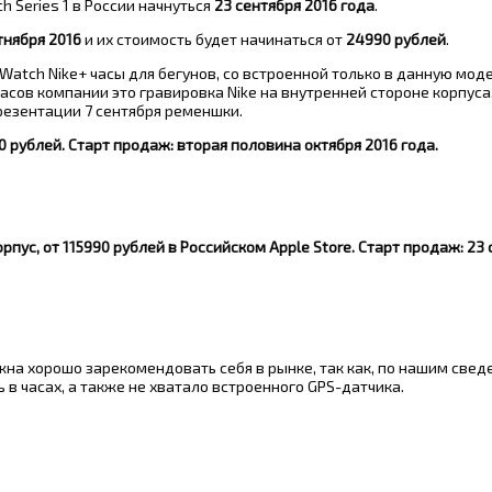
 Series 1 в России начнуться
23 сентября 2016 года
.
тнября 2016
и их стоимость будет начинаться от
24990 рублей
.
Watch Nike+ часы для бегунов, со встроенной только в данную мод
асов компании это гравировка Nike на внутренней стороне корпуса
презентации 7 сентября ременшки.
0 рублей
. Старт продаж:
вторая половина октября 2016 года.
орпус, от
115990 рублей
в Российском Apple Store. Старт продаж:
23 
жна хорошо зарекомендовать себя в рынке, так как, по нашим свед
в часах, а также не хватало встроенного GPS-датчика.