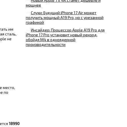
Новый Apple TV 4K станет дешевле и
мощнее
Слухи: Будущий iPhone 17 Air может
получить мощный A19 Pro, но с урезанной
графикой
тать им
Инсайдер: Процессор Apple A19 Pro для
ая сталь,
iPhone 17 Pro установит новый рекорд,
ple не
обойдя M4 в одноядерной
производительности
е место,
ре по
дется
18990