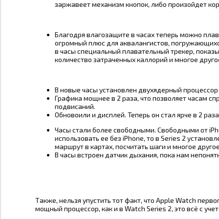
заржавеет механизм кнопок, либо произойдет ко
Благодря влагозащите в часах теперь можно плава
огромный плюс для аквалангистов, погружающихся
в часы специальный плавательный трекер, показ
количество затраченных каллорий и многое друго
В новые часы установлен двухядерный процессор 
Графика мощнее в 2 раза, что позволяет часам сп
подвисаний.
Обновоили и дисплей. Теперь он стал ярче в 2 раз
Часы стали более свободными. Свободными от iPho
использовать ее без iPhone, то в Series 2 установ
маршрут в картах, посчитать шаги и многое другое
В часы встроен датчик дыхания, пока нам непонятн
Также, нельзя упустить тот факт, что Apple Watch перв
мощный процессор, как и в Watch Series 2, это всё с уче