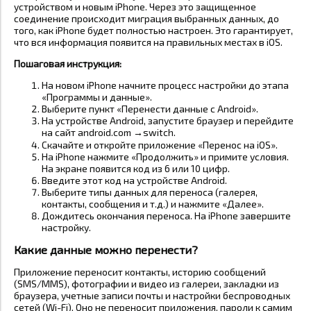
устройством и новым iPhone. Через это защищенное
соединение происходит миграция выбранных данных, до
того, как iPhone будет полностью настроен. Это гарантирует,
что вся информация появится на правильных местах в iOS.
Пошаговая инструкция:
На новом iPhone начните процесс настройки до этапа
«Программы и данные».
Выберите пункт «Перенести данные с Android».
На устройстве Android, запустите браузер и перейдите
на сайт android.com →switch.
Скачайте и откройте приложение «Перенос на iOS».
На iPhone нажмите «Продолжить» и примите условия.
На экране появится код из 6 или 10 цифр.
Введите этот код на устройстве Android.
Выберите типы данных для переноса (галерея,
контакты, сообщения и т.д.) и нажмите «Далее».
Дождитесь окончания переноса. На iPhone завершите
настройку.
Какие данные можно перенести?
Приложение переносит контакты, историю сообщений
(SMS/MMS), фотографии и видео из галереи, закладки из
браузера, учетные записи почты и настройки беспроводных
сетей (Wi-Fi). Оно не переносит приложения, пароли к самим