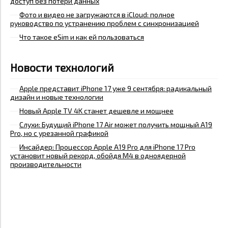
доступ без потери данных
Фото и видео не загружаются в iCloud: полное
руководство по устранению проблем с синхронизацией
Что такое eSim и как ей пользоваться
Новости технологий
Apple представит iPhone 17 уже 9 сентября: радикальный
дизайн и новые технологии
Новый Apple TV 4K станет дешевле и мощнее
Слухи: Будущий iPhone 17 Air может получить мощный A19
Pro, но с урезанной графикой
Инсайдер: Процессор Apple A19 Pro для iPhone 17 Pro
установит новый рекорд, обойдя M4 в одноядерной
производительности