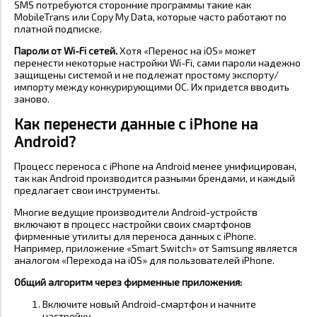
SMS потребуются сторонние программы такие как
MobileTrans или Copy My Data, которые часто работают по
платной подписке.
Пароли от Wi-Fi сетей.
Хотя «Перенос на iOS» может
перенести некоторые настройки Wi-Fi, сами пароли надежно
защищены системой и не подлежат простому экспорту/
импорту между конкурирующими ОС. Их придется вводить
заново.
Как перенести данные с iPhone на
Android?
Процесс переноса с iPhone на Android менее унифицирован,
так как Android производится разными брендами, и каждый
предлагает свои инструменты.
Многие ведущие производители Android-устройств
включают в процесс настройки своих смартфонов
фирменные утилиты для переноса данных с iPhone.
Например, приложение «Smart Switch» от Samsung является
аналогом «Перехода на iOS» для пользователей iPhone.
Общий алгоритм через фирменные приложения:
Включите новый Android-смартфон и начните
настройку.