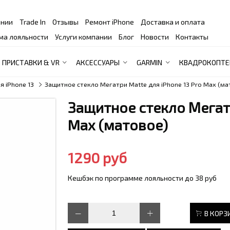
ании
Trade In
Отзывы
Ремонт iPhone
Доставка и оплата
ма лояльности
Услуги компании
Блог
Новости
Контакты
ПРИСТАВКИ & VR
АКСЕССУАРЫ
GARMIN
КВАДРОКОПТЕ
я iPhone 13
Защитное стекло Мегатри Matte для iPhone 13 Pro Max (ма
Защитное стекло Мегатр
Max (матовое)
1290 руб
Кешбэк по программе лояльности до 38 руб
В КОРЗ