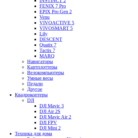
INSTINCT 2
FENIX 7 Pro
EPIX Pro Gen 2
Venu
VIVOACTIVE 5
VIVOSMART 5
Lily
DESCENT
Quatix 7
Tactix 7
MARQ
Навигаторы
Картплоттеры
Велокомпьютеры
Умные весы
Педали
Другое
Квадрокоптеры
DJI
DJI Mavic 3
DJI Air 2S
DJI Mavic Air 2
DJI FPV
DJI Mini 2
Техника для дома