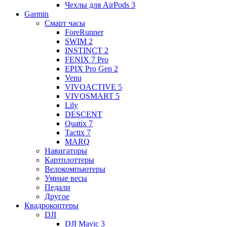
Чехлы для AirPods 3
Garmin
Смарт часы
ForeRunner
SWIM 2
INSTINCT 2
FENIX 7 Pro
EPIX Pro Gen 2
Venu
VIVOACTIVE 5
VIVOSMART 5
Lily
DESCENT
Quatix 7
Tactix 7
MARQ
Навигаторы
Картплоттеры
Велокомпьютеры
Умные весы
Педали
Другое
Квадрокоптеры
DJI
DJI Mavic 3