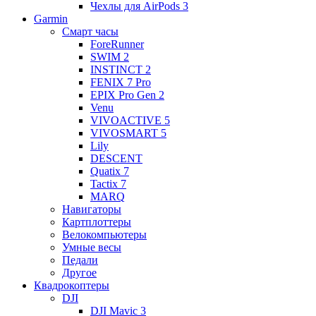
Чехлы для AirPods 3
Garmin
Смарт часы
ForeRunner
SWIM 2
INSTINCT 2
FENIX 7 Pro
EPIX Pro Gen 2
Venu
VIVOACTIVE 5
VIVOSMART 5
Lily
DESCENT
Quatix 7
Tactix 7
MARQ
Навигаторы
Картплоттеры
Велокомпьютеры
Умные весы
Педали
Другое
Квадрокоптеры
DJI
DJI Mavic 3