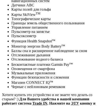
навигационных систем
Датчики АВС
Карты полей для гольфа
TM
Карты SkiView
Топографические карты
Границы земель общественного пользования
Управление питанием
Пульсометр на запястье
Пульсоксиметр
тм
Функция Health Snapshot
тм
Монитор энергии Body Battery
Баллы сна и расширенное наблюдение за сном
Отслеживание дыхания
Отслеживание водного баланса
тм
Бесконтактные платежи Garmin Pay
Оповещения от смартфона
Музыкальные приложения
Функции безопасности и слежения
тм
Магазин CONNECT IQ
Черные с нейлоновым ремешком
Хотите купить это устройство и не знаете что делать со
старым? :)
Для Вашего удобства в нашей компании
работает система
Trade IN
. Нажмите на
ЭТУ
кнопку и