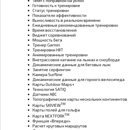
Темп с поправкой на уклон
Готовность к тренировке
Статус тренировки
Показатели эффективности
Выносливость в реальном времени
Ежедневные рекомендованные тренировки
Время восстановления
Виджет соревнований
Мощность бега
Тренер Garmin
Тренировки HIIT
Анимированные тренировки
Внетрассовое катание на лыжах и сноуборде
Динамические данные для беговых лыж
Занятие серфингом
Камера Surfline
Динамические данные для горного велосипеда
Карты Outdoor Maps+
Технология SATIQ
Датчики ABC
Топографические карты нескольких континентов
TM
Карты SKIVIEW
Карты полей для гольфа
TM
Карта NEXTFORK
Функция «Впереди»
Расчет круговых маршрутов