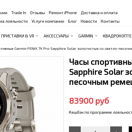
ании
Trade In
Отзывы
Ремонт iPhone
Доставка и оплата
ма лояльности
Услуги компании
Блог
Новости
Контакты
ПРИСТАВКИ & VR
АКСЕССУАРЫ
GARMIN
КВАДРОКОПТЕ
тивные Garmin FENIX 7X Pro Sapphire Solar золотистые со светло-песо
Часы спортивные
Sapphire Solar 
песочным рем
83900 руб
Кешбэк по программе лояльност