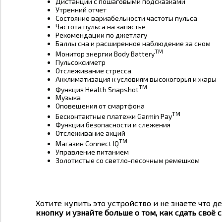
Дистанции с пошаговыми подсказками
Утренний отчет
Состояние вариабельности частоты пульса
Частота пульса на запястье
Рекомендации по джетлагу
Баллы сна и расширенное наблюдение за сном
TM
Монитор энергии Body Battery
Пульсоксиметр
Отслеживание стресса
Акклиматизация к условиям высокогорья и жары
TM
Функция Health Snapshot
Музыка
Оповещения от смартфона
TM
Бесконтактные платежи Garmin Pay
Функции безопасности и слежения
Отслеживание акций
TM
Магазин Connect IQ
Управление питанием
Золотистые со светло-песочным ремешком
Хотите купить это устройство и не знаете что де
кнопку и узнайте больше о том, как сдать своё с