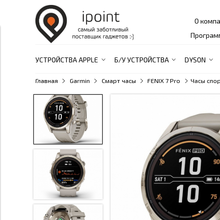
О комп
Програм
УСТРОЙСТВА APPLE
Б/У УСТРОЙСТВА
DYSON
Главная
Garmin
Смарт часы
FENIX 7 Pro
Часы спор