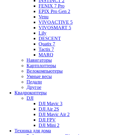
INSTINCT 2
FENIX 7 Pro
EPIX Pro Gen 2
Venu
VIVOACTIVE 5
VIVOSMART 5
Lily
DESCENT
Quatix 7
Tactix 7
MARQ
Навигаторы
Картплоттеры
Велокомпьютеры
Умные весы
Педали
Другое
Квадрокоптеры
DJI
DJI Mavic 3
DJI Air 2S
DJI Mavic Air 2
DJI FPV
DJI Mini 2
Техника для дома