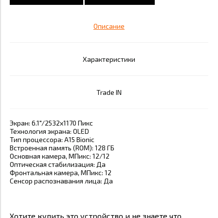
Описание
Характеристики
Trade IN
Экран:
6.1"/2532x1170
Пикс
Технология
экрана:
OLED
Тип
процессора:
A15
Bionic
Встроенная память
(ROM):
128 ГБ
Основная камера,
МПикс:
12/12
Оптическая
стабилизация:
Да
Фронтальная камера,
МПикс:
12
Сенсор распознавания
лица:
Да
Хотите купить это устройство и не знаете что