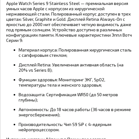
Apple Watch Series 9 Stainless Steel — премиальная версия
умных часов Apple с корпусом из хирургической
нержавеющей стали. Полированный корпус доступен в трех
цветах: Silver, Graphite и Gold. Дисплей Retina Always-On с
яркостью до 2000 нит обеспечивает четкую видимость даже
под прямым солнцем. Устройство доступно в различных
конфигурациях памяти. Ключевые характеристики Эппл Вотч
Серии 9:
Материал корпуса: Полированная хирургическая сталь
с сапфировым стеклом;
Дисплей Retina: Увеличенная активная область (на
20% vs Series 8);
Функции здоровья: Мониторинг ЭКГ, SpO2,
температуры тела и женского здоровья;
Водозащита: Сертификация WR50 (до 50 метров
глубины);
Автономность: До 18 часов работы (36 часов в режиме
энергосбережения);
Производительность: Чип S9 SiP с 4-ядерным
нейропроцессором.