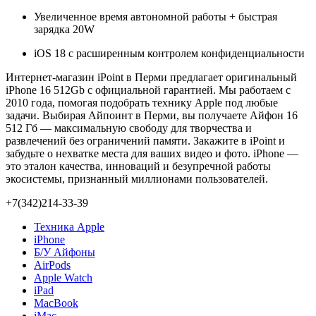
Увеличенное время автономной работы + быстрая
зарядка 20W
iOS 18 с расширенным контролем конфиденциальности
Интернет-магазин iPoint в Перми предлагает оригинальный
iPhone 16 512Gb с официальной гарантией. Мы работаем с
2010 года, помогая подобрать технику Apple под любые
задачи. Выбирая Айпоинт в Перми, вы получаете Айфон 16
512 Гб — максимальную свободу для творчества и
развлечений без ограничений памяти. Закажите в iPoint и
забудьте о нехватке места для ваших видео и фото. iPhone —
это эталон качества, инноваций и безупречной работы
экосистемы, признанный миллионами пользователей.
+7(342)214-33-39
Техника Apple
iPhone
Б/У Айфоны
AirPods
Apple Watch
iPad
MacBook
iMac