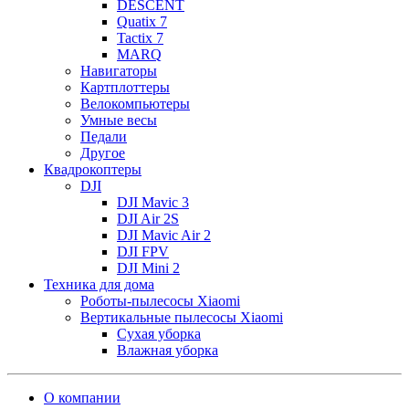
DESCENT
Quatix 7
Tactix 7
MARQ
Навигаторы
Картплоттеры
Велокомпьютеры
Умные весы
Педали
Другое
Квадрокоптеры
DJI
DJI Mavic 3
DJI Air 2S
DJI Mavic Air 2
DJI FPV
DJI Mini 2
Техника для дома
Роботы-пылесосы Xiaomi
Вертикальные пылесосы Xiaomi
Сухая уборка
Влажная уборка
О компании